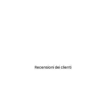
-30%*
Artful Lines No2 Poster
Da 15,02 €
21,45 €
Recensioni dei clienti
simi e di alta qualità! Con queste fotografie il nostro spazio è diventato 
ine!