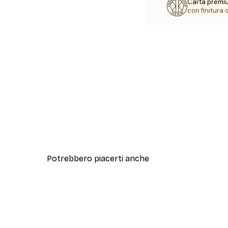
Carta premi
con finitura
Potrebbero piacerti anche