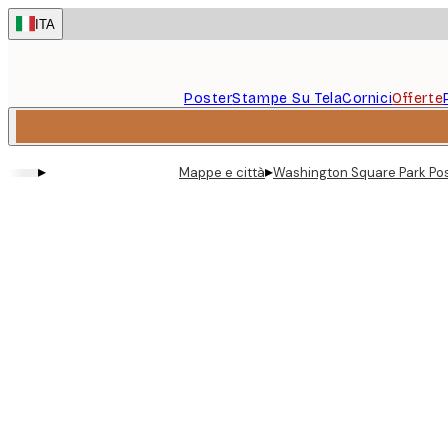
Skip
ITA
to
main
content.
Poster
Stampe Su Tela
Cornici
Offerte
▸
▸
Mappe e città
Washington Square Park Po