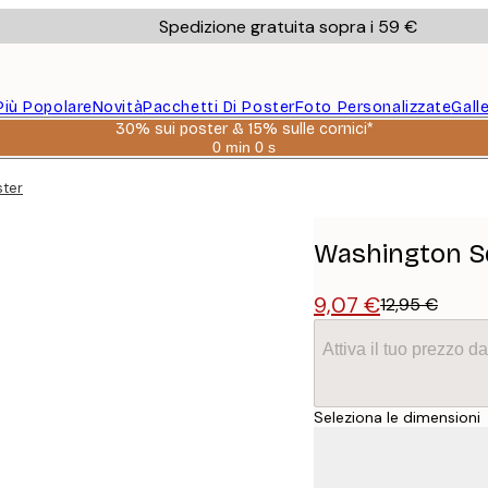
Spedizione gratuita sopra i 59 €
Più Popolare
Novità
Pacchetti Di Poster
Foto Personalizzate
Gall
30% sui poster & 15% sulle cornici*
0 min
0 s
Valido
fino
ster
a:
2026-
08-
06
Washington S
9,07 €
12,95 €
Attiva il tuo prezzo 
Seleziona le dimensioni