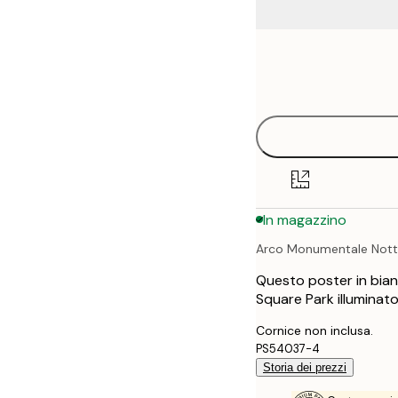
Frame
21x30 cm
options
30x40 cm
40x50 cm
50x70 cm
In magazzino
70x100 cm
Arco Monumentale Nott
Questo poster in bian
Square Park illuminato
Cornice non inclusa.
PS54037-4
Storia dei prezzi