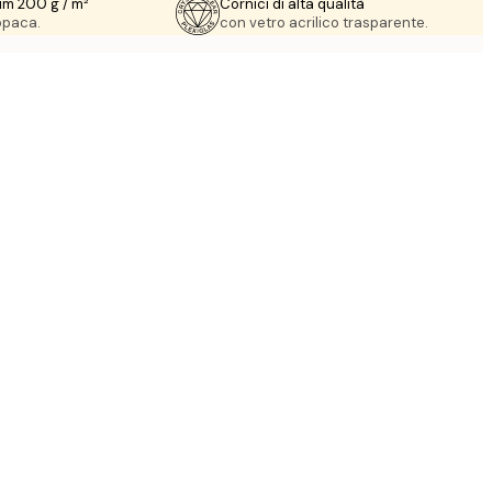
um 200 g / m²
Cornici di alta qualità
 opaca.
con vetro acrilico trasparente.