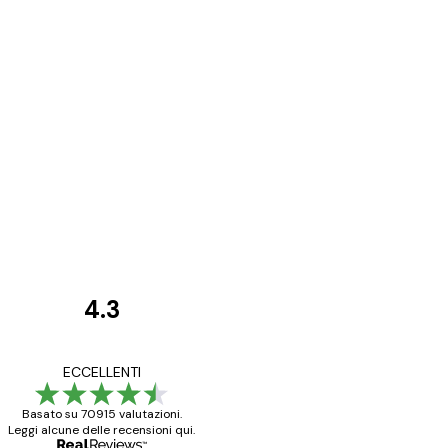
4.3
recensioni
dei
Poster davvero bellis
ECCELLENTI
clienti
ho fatto un altro ord
Basato su 70915 valutazioni.
Leggi alcune delle recensioni qui.
15 mag