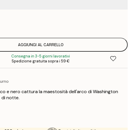
9
1
15
2
19
AGGIUNGI AL CARRELLO
2
Consegna in 3-5 giorni lavorativi
25
Spedizione gratuita sopra i 59 €
3
34
4
urno
co e nero cattura la maestosità dell'arco di Washington
 di notte.