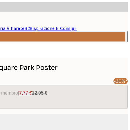
eria A Parete
B2B
Ispirazione E Consigli
quare Park Poster
-30%*
da membro
|
7,77 €
12,95 €