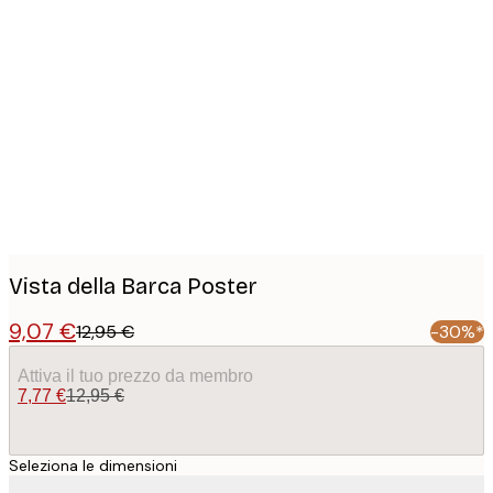
Product
images
Vista della Barca Poster
9,07 €
12,95 €
-30%*
Attiva il tuo prezzo da membro
7,77 €
12,95 €
Seleziona le dimensioni