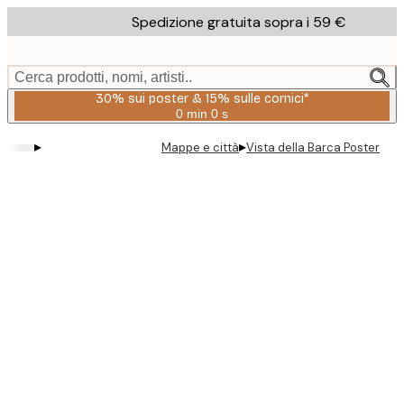
Skip
Spedizione gratuita sopra i 59 €
to
main
content.
Cerca prodotti, nomi, artisti..
30% sui poster & 15% sulle cornici*
0 min
0 s
Valido
fino
▸
▸
Mappe e città
Vista della Barca Poster
a:
2026-
08-
06