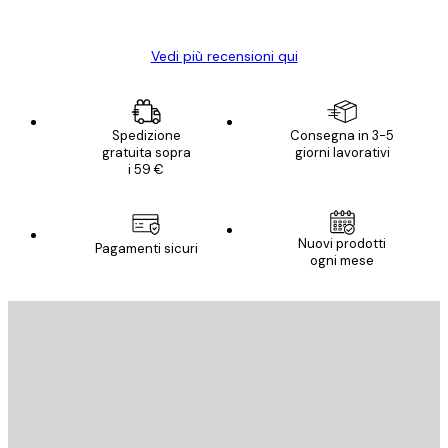
Elena A
Vedi più recensioni qui
Spedizione
Consegna in 3-5
gratuita sopra
giorni lavorativi
i 59 €
Nuovi prodotti
Pagamenti sicuri
ogni mese
E-mail
INVIA