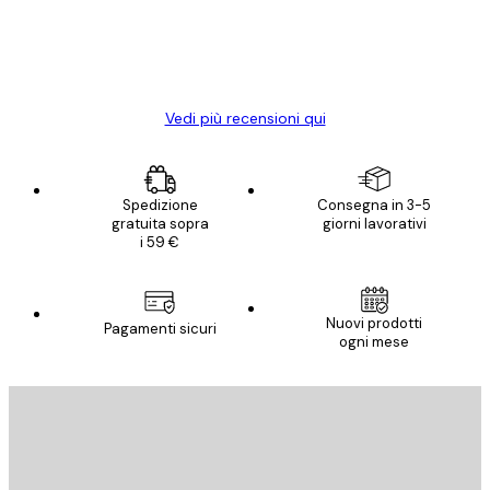
diventato ancora più bello! Vi ringrazio e
con piacere ho fatto un altro ordine!
15 mag
Elena A
Vedi più recensioni qui
Spedizione
Consegna in 3-5
gratuita sopra
giorni lavorativi
i 59 €
Nuovi prodotti
Pagamenti sicuri
ogni mese