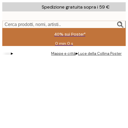
Skip
Spedizione gratuita sopra i 59 €
to
main
content.
Cerca prodotti, nomi, artisti..
40% sui Poster*
0 min
0 s
Valido
fino
▸
▸
Mappe e città
Luce della Collina Poster
a:
2026-
08-
09