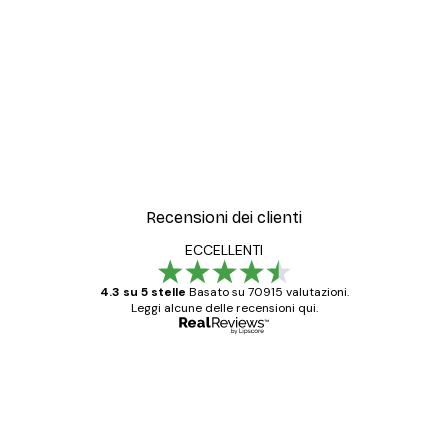
Recensioni dei clienti
ECCELLENTI
4.3 su 5 stelle
Basato su 70915 valutazioni.
Leggi alcune delle recensioni qui.
Acquirente verificato
recensioni
dei
Poster davvero bellissimi e di alta qualità!
clienti
Con queste fotografie il nostro spazio è