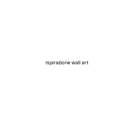
-40%*
o2 Poster
Magnolia Beige Poster
Da 7,77 €
12,95 €
Ispirazione wall art