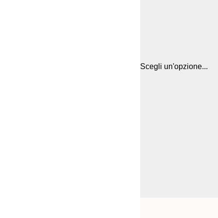
Scegli un'opzione...
Frame
21x30 cm