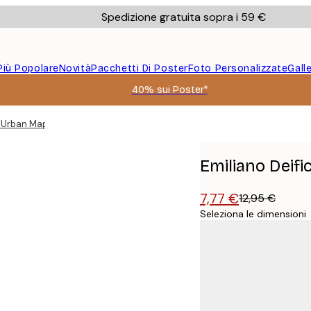
Spedizione gratuita sopra i 59 €
Più Popolare
Novità
Pacchetti Di Poster
Foto Personalizzate
Gall
40% sui Poster*
o Urban Map Poster
Emiliano Deif
7,77 €
12,95 €
Seleziona le dimensioni