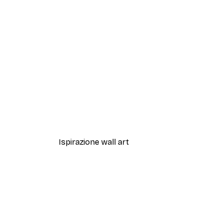
-40%*
Artful Lines No2 Poster
Da 12,87 €
21,45 €
Ispirazione wall art