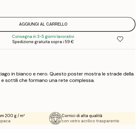
1
12
2
16
AGGIUNGI AL CARRELLO
2
Consegna in 3-5 giorni lavorativi
19
Spedizione gratuita sopra i 59 €
3
26
4
64
ago in bianco e nero. Questo poster mostra le strade della
e e sottili che formano una rete complessa.
um 200 g / m²
Cornici di alta qualità
 opaca.
con vetro acrilico trasparente.