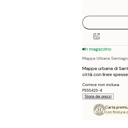
options
30x40 cm
40x50 cm
50x70 cm
In magazzino
70x100 cm
Mappa Urbana Santiago
100x150 cm
Mappa urbana di Santi
città con linee spess
Cornice non inclusa.
PS55423-4
Storia dei prezzi
Carta premi
con finitura