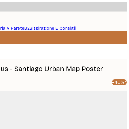
eria A Parete
B2B
Ispirazione E Consigli
icus - Santiago Urban Map Poster
-40%*