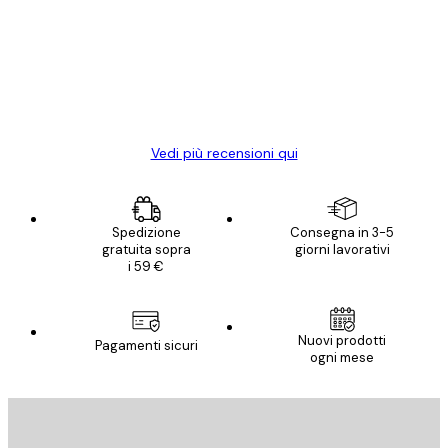
dei
Poster davvero bellissimi e di alta qualità!
clienti
Con queste fotografie il nostro spazio è
diventato ancora più bello! Vi ringrazio e
con piacere ho fatto un altro ordine!
15 mag
Elena A
Vedi più recensioni qui
Spedizione
Consegna in 3-5
gratuita sopra
giorni lavorativi
i 59 €
Nuovi prodotti
Pagamenti sicuri
ogni mese