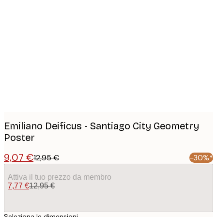
Product
images
Emiliano Deificus - Santiago City Geometry
Poster
9,07 €
12,95 €
-30%*
Attiva il tuo prezzo da membro
7,77 €
12,95 €
Seleziona le dimensioni