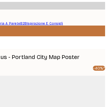
eria A Parete
B2B
Ispirazione E Consigli
cus - Portland City Map Poster
-40%*