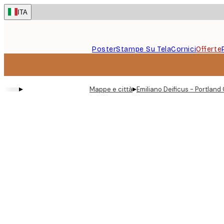
Skip
ITA
to
main
content.
Poster
Stampe Su Tela
Cornici
Offerte
▸
▸
Mappe e città
Emiliano Deificus - Portland