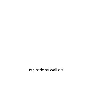
-40%*
Artful Lines No2 Poster
Da 12,87 €
21,45 €
Ispirazione wall art