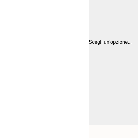
Scegli un'opzione...
Frame
21x30 cm