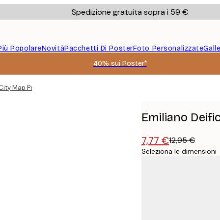
Spedizione gratuita sopra i 59 €
Più Popolare
Novità
Pacchetti Di Poster
Foto Personalizzate
Gall
40% sui Poster*
 City Map Poster
Emiliano Deifi
7,77 €
12,95 €
Seleziona le dimensioni