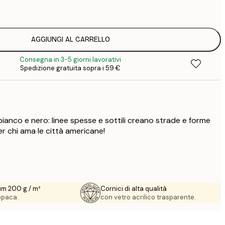
1
12
2
16
AGGIUNGI AL CARRELLO
2
Consegna in 3-5 giorni lavorativi
19
Spedizione gratuita sopra i 59 €
3
26
4
64
ianco e nero: linee spesse e sottili creano strade e forme
r chi ama le città americane!
um 200 g / m²
Cornici di alta qualità
 opaca.
con vetro acrilico trasparente.