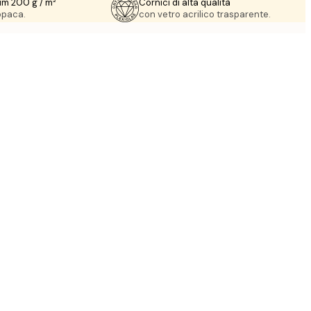
um 200 g / m²
Cornici di alta qualità
 opaca.
con vetro acrilico trasparente.