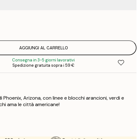
9
1
15
2
19
AGGIUNGI AL CARRELLO
2
Consegna in 3-5 giorni lavorativi
23
Spedizione gratuita sopra i 59 €
3
30
4
75
Phoenix, Arizona, con linee e blocchi arancioni, verdi e
chi ama le città americane!