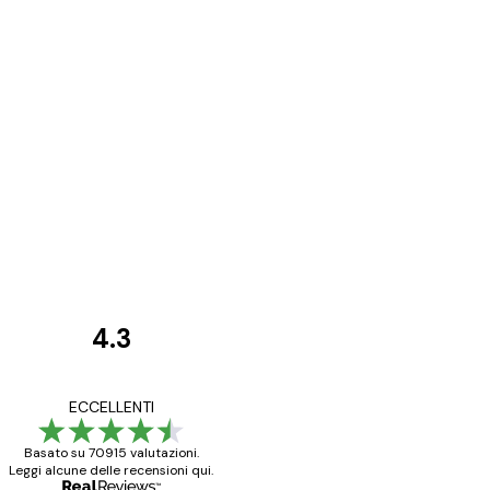
4.3
recensioni
dei
Poster davvero bellis
ECCELLENTI
clienti
ho fatto un altro ord
Basato su 70915 valutazioni.
Leggi alcune delle recensioni qui.
15 mag