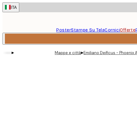
Skip
ITA
to
main
content.
Poster
Stampe Su Tela
Cornici
Offerte
▸
▸
Mappe e città
Emiliano Deificus - Phoenix