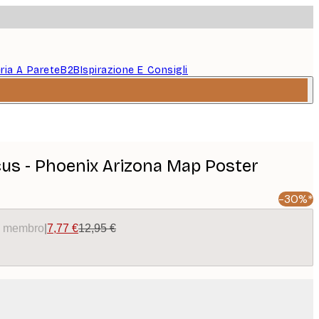
eria A Parete
B2B
Ispirazione E Consigli
cus - Phoenix Arizona Map Poster
-30%*
da membro
|
7,77 €
12,95 €