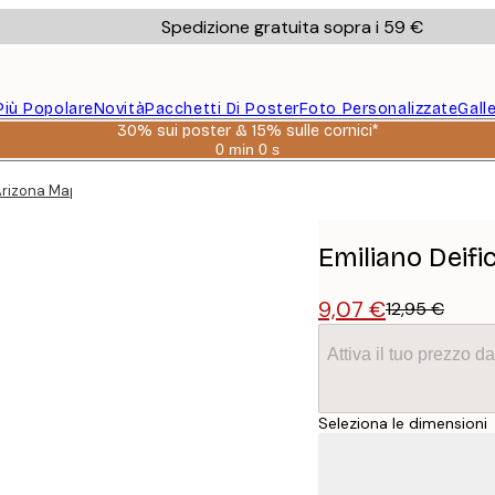
Spedizione gratuita sopra i 59 €
Più Popolare
Novità
Pacchetti Di Poster
Foto Personalizzate
Gall
30% sui poster & 15% sulle cornici*
0 min
0 s
Valido
fino
 Arizona Map Poster
a:
2026-
08-
06
Emiliano Deifi
9,07 €
12,95 €
Attiva il tuo prezzo 
Seleziona le dimensioni