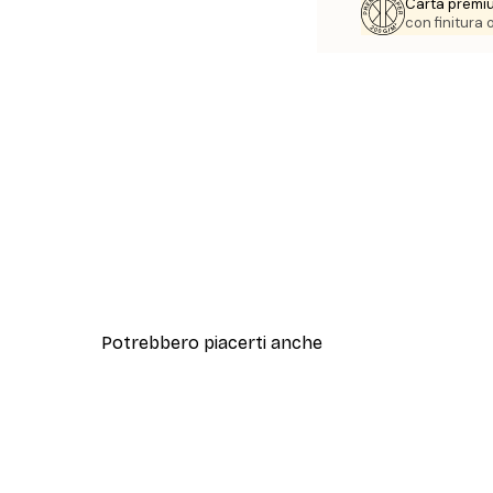
Carta premi
con finitura
Potrebbero piacerti anche