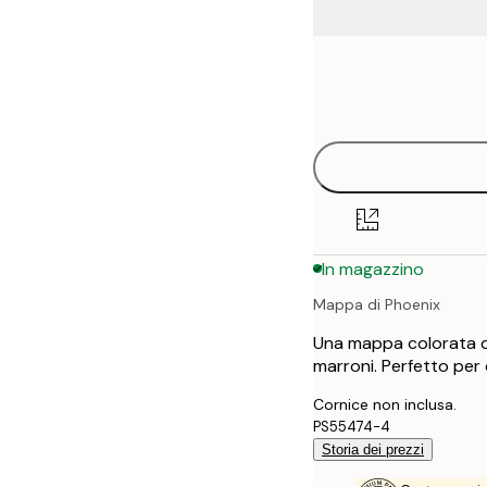
Frame
21x30 cm
options
30x40 cm
40x50 cm
50x70 cm
In magazzino
70x100 cm
Mappa di Phoenix
100x150 cm
Una mappa colorata di 
marroni. Perfetto per 
Cornice non inclusa.
PS55474-4
Storia dei prezzi