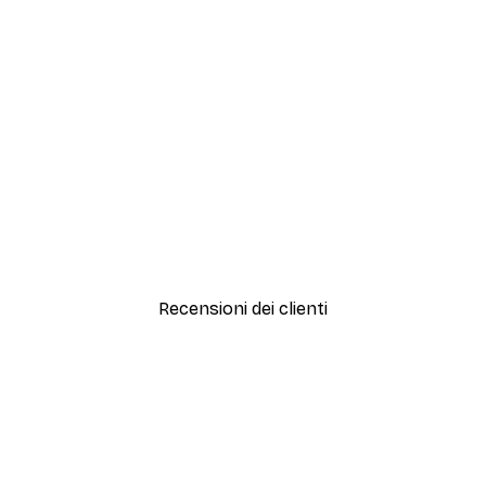
-30%*
Artful Lines No2 Poster
Da 15,02 €
21,45 €
Recensioni dei clienti
simi e di alta qualità! Con queste fotografie il nostro spazio è diventato 
ine!