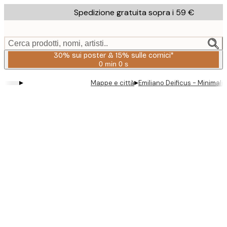
Skip
Spedizione gratuita sopra i 59 €
to
main
content.
Cerca prodotti, nomi, artisti..
30% sui poster & 15% sulle cornici*
0 min
0 s
Valido
fino
▸
▸
Mappe e città
Emiliano Deificus - Minimal
a:
2026-
08-
06