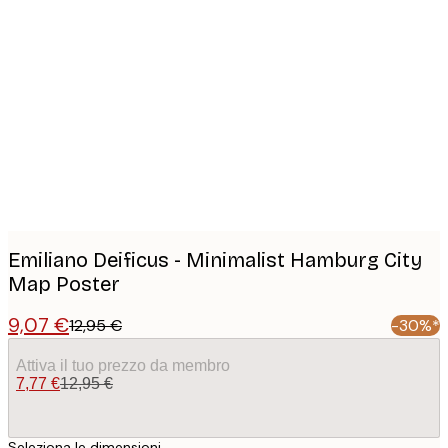
Product
images
Emiliano Deificus - Minimalist Hamburg City
Map Poster
9,07 €
12,95 €
-30%*
Attiva il tuo prezzo da membro
7,77 €
12,95 €
Seleziona le dimensioni