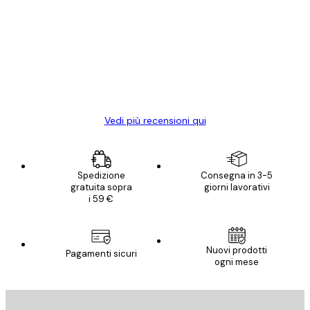
dei
Poster davvero bellissimi e di alta qualità!
clienti
Con queste fotografie il nostro spazio è
diventato ancora più bello! Vi ringrazio e
con piacere ho fatto un altro ordine!
15 mag
Elena A
Vedi più recensioni qui
Spedizione
Consegna in 3-5
gratuita sopra
giorni lavorativi
i 59 €
Nuovi prodotti
Pagamenti sicuri
ogni mese