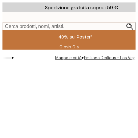
Skip
Spedizione gratuita sopra i 59 €
to
main
content.
Cerca prodotti, nomi, artisti..
40% sui Poster*
0 min
0 s
Valido
fino
▸
▸
Mappe e città
Emiliano Deificus - Las Veg
a:
2026-
08-
09