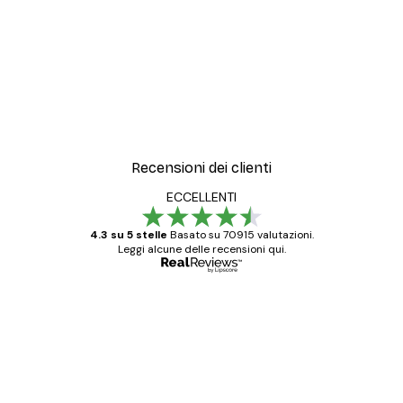
Recensioni dei clienti
ECCELLENTI
4.3 su 5 stelle
Basato su 70915 valutazioni.
Leggi alcune delle recensioni qui.
Acquirente verificato
recensioni
dei
Poster davvero bellissimi e di alta qualità!
clienti
Con queste fotografie il nostro spazio è
diventato ancora più bello! Vi ringrazio e
con piacere ho fatto un altro ordine!