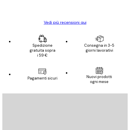
15 mag
Elena A
Vedi più recensioni qui
Spedizione
Consegna in 3-5
gratuita sopra
giorni lavorativi
i 59 €
Nuovi prodotti
Pagamenti sicuri
ogni mese
E-mail