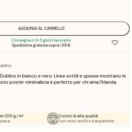
7
1
12
2
16
AGGIUNGI AL CARRELLO
2
Consegna in 3-5 giorni lavorativi
19
Spedizione gratuita sopra i 59 €
3
26
4
ublino
64
ublino in bianco e nero. Linee sottili e spesse mostrano le
esto poster minimalista è perfetto per chi ama l'Irlanda.
um 200 g / m²
Cornici di alta qualità
 opaca.
con vetro acrilico trasparente.