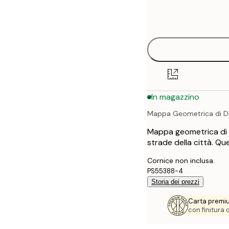
Frame
21x30 cm
options
30x40 cm
40x50 cm
50x70 cm
In magazzino
70x100 cm
Mappa Geometrica di D
100x150 cm
Mappa geometrica di D
strade della città. Qu
Cornice non inclusa.
PS55388-4
Storia dei prezzi
Carta premi
con finitura