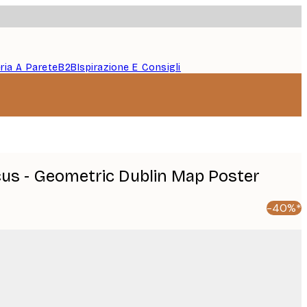
eria A Parete
B2B
Ispirazione E Consigli
icus - Geometric Dublin Map Poster
-40%*