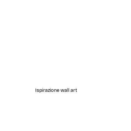
-40%*
Sfumature di Eucalipto N.1 Po
Da 7,77 €
12,95 €
Ispirazione wall art