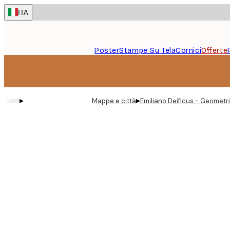
Skip
ITA
to
main
content.
Poster
Stampe Su Tela
Cornici
Offerte
▸
▸
Mappe e città
Emiliano Deificus - Geometr