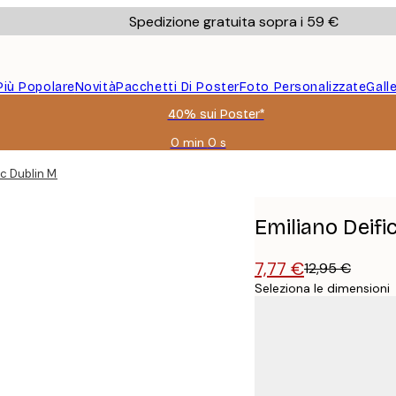
Spedizione gratuita sopra i 59 €
Più Popolare
Novità
Pacchetti Di Poster
Foto Personalizzate
Gall
40% sui Poster*
0 min
0 s
Valido
fino
ic Dublin Map Poster
a:
2026-
08-
Emiliano Deif
09
7,77 €
12,95 €
Seleziona le dimensioni