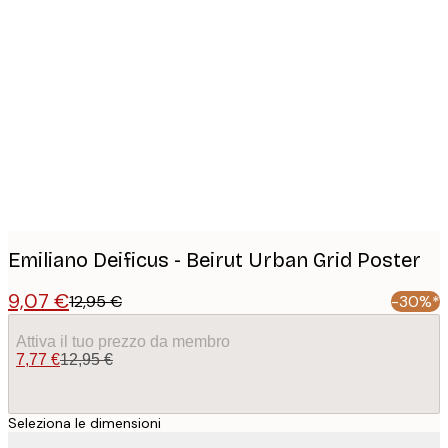
Product
images
Emiliano Deificus - Beirut Urban Grid Poster
9,07 €
12,95 €
-30%*
Attiva il tuo prezzo da membro
7,77 €
12,95 €
Seleziona le dimensioni