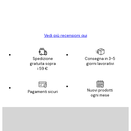
clienti
diventato ancora più bello! Vi ringrazio e
con piacere ho fatto un altro ordine!
15 mag
Elena A
Vedi più recensioni qui
Spedizione
Consegna in 3-5
gratuita sopra
giorni lavorativi
i 59 €
Nuovi prodotti
Pagamenti sicuri
ogni mese