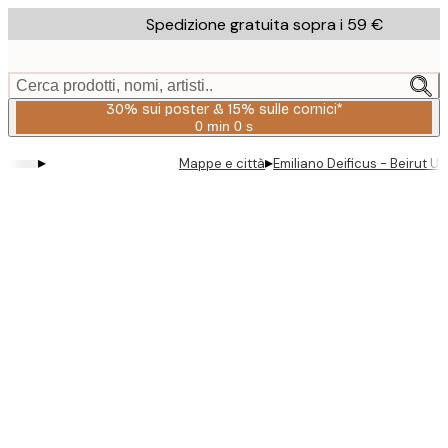
Skip
Spedizione gratuita sopra i 59 €
to
main
content.
Cerca prodotti, nomi, artisti..
30% sui poster & 15% sulle cornici*
0 min
0 s
Valido
fino
▸
▸
Mappe e città
Emiliano Deificus - Beirut U
a:
2026-
08-
06