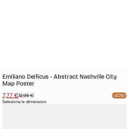
Product
images
Emiliano Deificus - Abstract Nashville City
Map Poster
7,77 €
12,95 €
-40%*
Seleziona le dimensioni