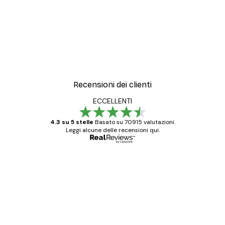
Recensioni dei clienti
ECCELLENTI
4.3 su 5 stelle
Basato su 70915 valutazioni.
Leggi alcune delle recensioni qui.
Acquirente verificato
recensioni
dei
Poster davvero bellissimi e di alta qualità!
clienti
Con queste fotografie il nostro spazio è
diventato ancora più bello! Vi ringrazio e
con piacere ho fatto un altro ordine!
15 mag