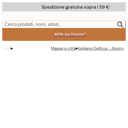
Skip
Spedizione gratuita sopra i 59 €
to
main
content.
Cerca prodotti, nomi, artisti..
40% sui Poster*
▸
▸
Mappe e città
Emiliano Deificus - Abstract