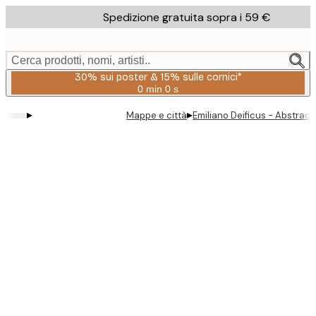
Skip
Spedizione gratuita sopra i 59 €
to
main
content.
Cerca prodotti, nomi, artisti..
30% sui poster & 15% sulle cornici*
0 min
0 s
Valido
fino
▸
▸
Mappe e città
Emiliano Deificus - Abstract
a:
2026-
08-
06