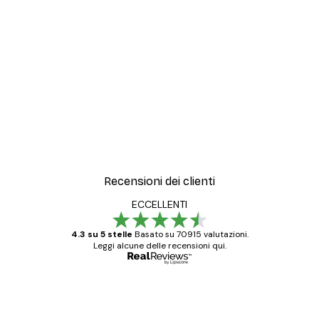
-30%*
ter
Artful Lines No2 Poster
Da 15,02 €
21,45 €
Recensioni dei clienti
ECCELLENTI
4.3 su 5 stelle
Basato su 70915 valutazioni.
Leggi alcune delle recensioni qui.
Acquirente verificato
recensioni
dei