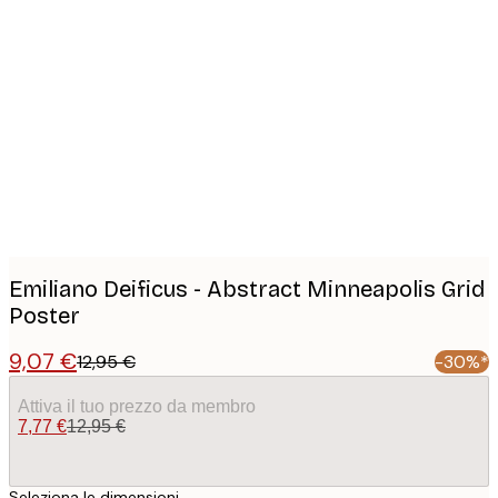
Product
images
Emiliano Deificus - Abstract Minneapolis Grid
Poster
9,07 €
12,95 €
-30%*
Attiva il tuo prezzo da membro
7,77 €
12,95 €
Seleziona le dimensioni