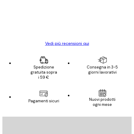
Poster davvero bellissimi e di alta qualità!
clienti
Con queste fotografie il nostro spazio è
diventato ancora più bello! Vi ringrazio e
con piacere ho fatto un altro ordine!
15 mag
Elena A
Vedi più recensioni qui
Spedizione
Consegna in 3-5
gratuita sopra
giorni lavorativi
i 59 €
Nuovi prodotti
Pagamenti sicuri
ogni mese