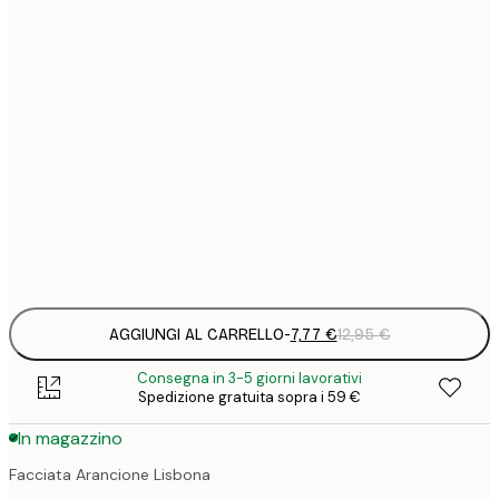
7
21x30 cm
1
12
30x40 cm
2
16
40x50 cm
2
21
50x70 cm
3
Frame
options
AGGIUNGI AL CARRELLO
-
7,77 €
12,95 €
Consegna in 3-5 giorni lavorativi
Spedizione gratuita sopra i 59 €
In magazzino
Facciata Arancione Lisbona