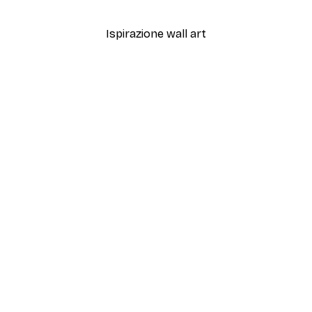
Da 12,87 €
21,45 €
Ispirazione wall art