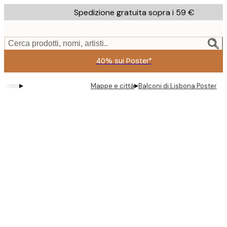
Skip
Spedizione gratuita sopra i 59 €
to
main
content.
Cerca prodotti, nomi, artisti..
40% sui Poster*
▸
▸
Mappe e città
Balconi di Lisbona Poster