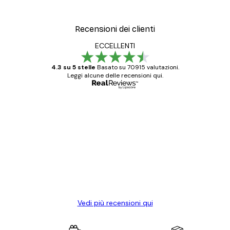
Recensioni dei clienti
ECCELLENTI
4.3 su 5 stelle
Basato su 70915 valutazioni.
Leggi alcune delle recensioni qui.
Acquirente verificato
recensioni
dei
Poster davvero bellissimi e di alta qualità!
clienti
Con queste fotografie il nostro spazio è
diventato ancora più bello! Vi ringrazio e
con piacere ho fatto un altro ordine!
15 mag
Elena A
Vedi più recensioni qui