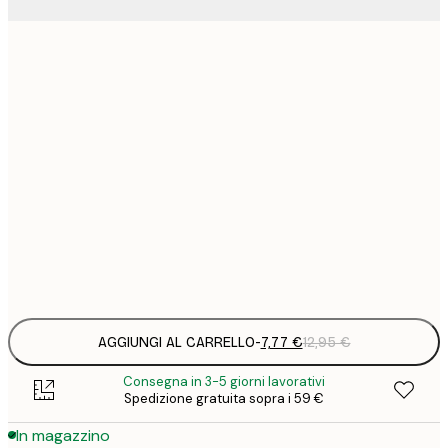
7
21x30 cm
1
12
30x40 cm
2
19
50x70 cm
3
26
70x100 cm
4
Frame
options
AGGIUNGI AL CARRELLO
-
7,77 €
12,95 €
Consegna in 3-5 giorni lavorativi
Spedizione gratuita sopra i 59 €
In magazzino