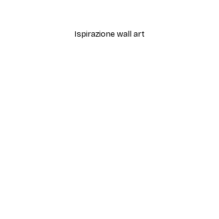
Da 19,42 €
38,85 €
Ispirazione wall art