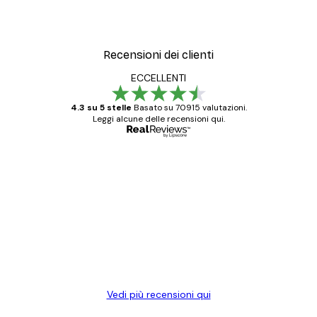
Recensioni dei clienti
ECCELLENTI
4.3 su 5 stelle
Basato su 70915 valutazioni.
Leggi alcune delle recensioni qui.
Acquirente verificato
recensioni
dei
Poster davvero bellissimi e di alta qualità!
clienti
Con queste fotografie il nostro spazio è
diventato ancora più bello! Vi ringrazio e
con piacere ho fatto un altro ordine!
15 mag
Elena A
Vedi più recensioni qui