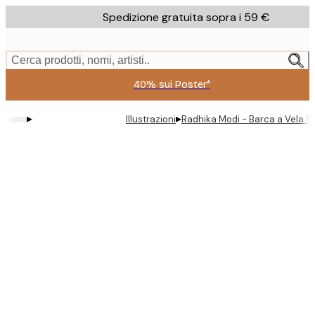
Skip
Spedizione gratuita sopra i 59 €
to
main
content.
Cerca prodotti, nomi, artisti..
40% sui Poster*
▸
▸
Illustrazioni
Radhika Modi - Barca a Vela Sc