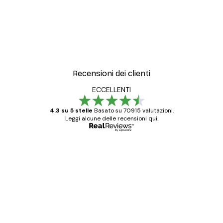
Recensioni dei clienti
ECCELLENTI
4.3 su 5 stelle
Basato su 70915 valutazioni.
Leggi alcune delle recensioni qui.
Acquirente verificato
recensioni
dei
Poster davvero bellissimi e di alta qualità!
clienti
Con queste fotografie il nostro spazio è
diventato ancora più bello! Vi ringrazio e
con piacere ho fatto un altro ordine!
15 mag
Elena A