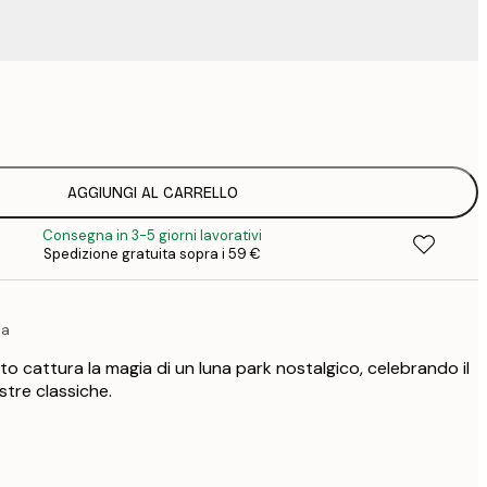
9
1
15
2
19
AGGIUNGI AL CARRELLO
2
Consegna in 3-5 giorni lavorativi
23
Spedizione gratuita sopra i 59 €
3
30
4
ta
o cattura la magia di un luna park nostalgico, celebrando il
stre classiche.