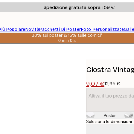
Spedizione gratuita sopra i 59 €
Più Popolare
Novità
Pacchetti Di Poster
Foto Personalizzate
Gall
30% sui poster & 15% sulle cornici*
0 min
0 s
Valido
fino
a:
2026-
08-
06
Giostra Vinta
9,07 €
12,95 €
Attiva il tuo prezzo 
Poster
Seleziona le dimensioni