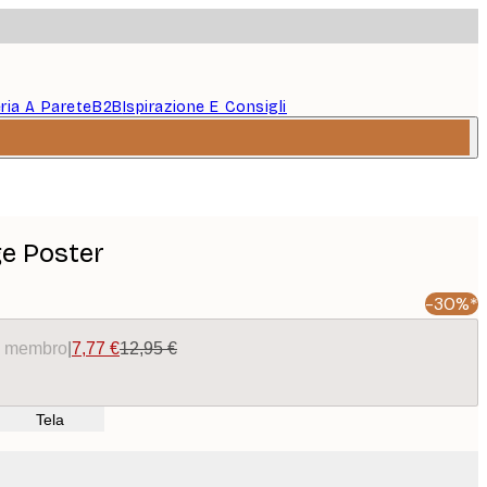
eria A Parete
B2B
Ispirazione E Consigli
ge Poster
-30%*
da membro
|
7,77 €
12,95 €
Tela