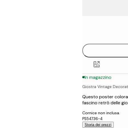
Frame
21x30 cm
options
30x40 cm
40x50 cm
50x70 cm
In magazzino
70x100 cm
Giostra Vintage Decora
Questo poster colorat
fascino retrò delle gio
Cornice non inclusa.
PS54736-4
Storia dei prezzi