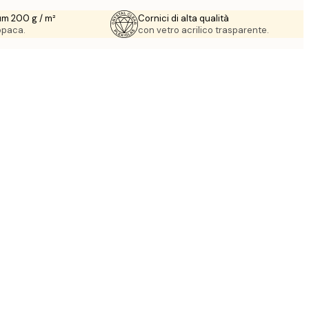
um 200 g / m²
Cornici di alta qualità
 opaca.
con vetro acrilico trasparente.