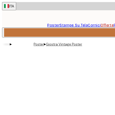
Skip
ITA
to
main
content.
Poster
Stampe Su Tela
Cornici
Offerte
▸
▸
Poster
Giostra Vintage Poster