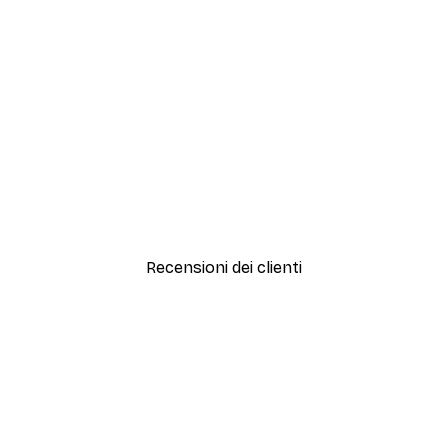
-30%*
Artful Lines No2 Poster
Da 15,02 €
21,45 €
Recensioni dei clienti
simi e di alta qualità! Con queste fotografie il nostro spazio è diventato 
ine!