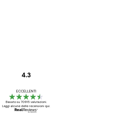
4.3
recensioni
dei
Poster davvero bellis
ECCELLENTI
clienti
ho fatto un altro ord
Basato su 70915 valutazioni.
Leggi alcune delle recensioni qui.
15 mag
Elena A