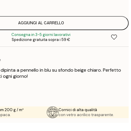
1
12
2
19
AGGIUNGI AL CARRELLO
3
Consegna in 3-5 giorni lavorativi
26
Spedizione gratuita sopra i 59 €
4
64
e
dipinta a pennello in blu su sfondo beige chiaro. Perfetto
i ogni giorno!
um 200 g / m²
Cornici di alta qualità
 opaca.
con vetro acrilico trasparente.