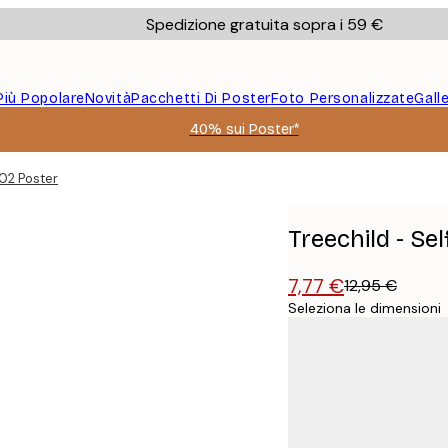
Spedizione gratuita sopra i 59 €
Più Popolare
Novità
Pacchetti Di Poster
Foto Personalizzate
Gall
40% sui Poster*
o02 Poster
Treechild - Se
7,77 €
12,95 €
Seleziona le dimensioni