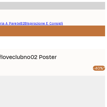
eria A Parete
B2B
Ispirazione E Consigli
lfloveclubno02 Poster
-40%*