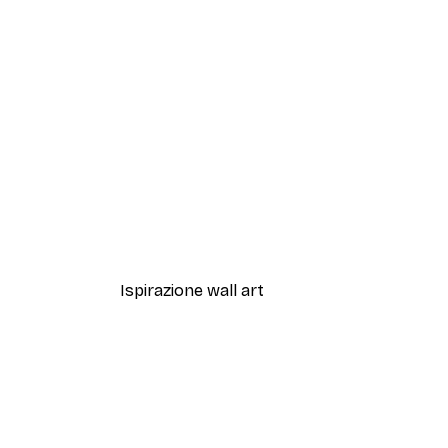
-40%*
Artful Lines No2 Poster
Da 12,87 €
21,45 €
Ispirazione wall art