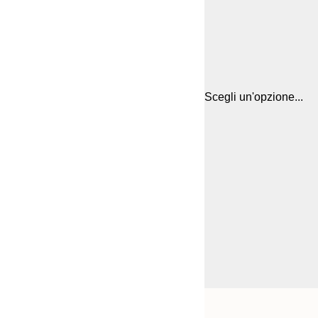
Scegli un'opzione...
Frame
21x30 cm