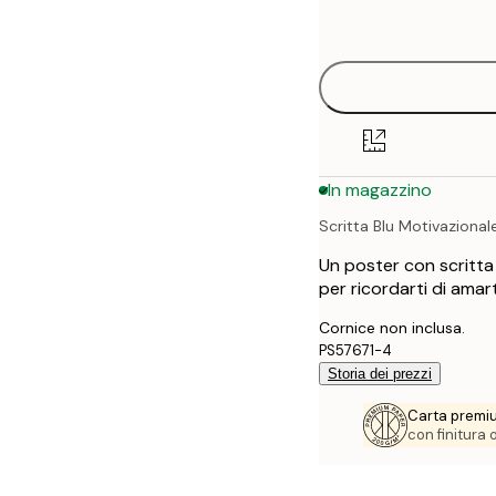
options
30x40 cm
50x70 cm
70x100 cm
In magazzino
100x150 cm
Scritta Blu Motivazional
Un poster con scritta 
per ricordarti di amart
Cornice non inclusa.
PS57671-4
Storia dei prezzi
Carta premi
con finitura