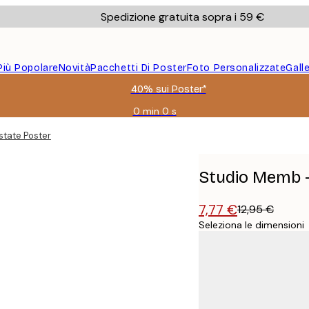
Spedizione gratuita sopra i 59 €
Più Popolare
Novità
Pacchetti Di Poster
Foto Personalizzate
Gall
40% sui Poster*
0 min
0 s
Valido
fino
state Poster
a:
2026-
08-
Studio Memb -
09
7,77 €
12,95 €
Seleziona le dimensioni