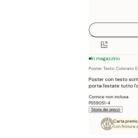
Frame
21x30 cm
options
30x40 cm
40x50 cm
50x70 cm
In magazzino
70x100 cm
Poster Testo Colorato E
100x150 cm
Poster con testo scri
porta l'estate tutto l'
Cornice non inclusa.
PS59051-4
Storia dei prezzi
Carta premi
con finitura