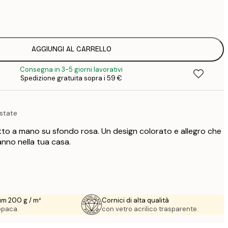
7
1
12
2
16
AGGIUNGI AL CARRELLO
2
Consegna in 3-5 giorni lavorativi
19
Spedizione gratuita sopra i 59 €
3
26
4
state
64
tto a mano su sfondo rosa. Un design colorato e allegro che
anno nella tua casa.
um 200 g / m²
Cornici di alta qualità
 opaca.
con vetro acrilico trasparente.