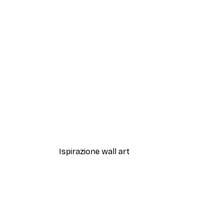
-40%*
Sfumature di Eucalipto N.1 Po
Da 7,77 €
12,95 €
Ispirazione wall art