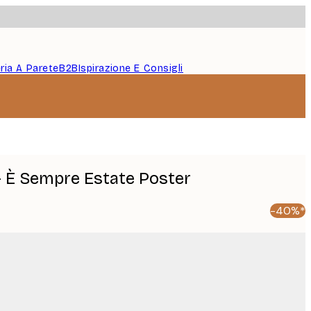
eria A Parete
B2B
Ispirazione E Consigli
 È Sempre Estate Poster
-40%*