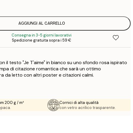
1
5
2
AGGIUNGI AL CARRELLO
Consegna in 3-5 giorni lavorativi
Spedizione gratuita sopra i 59 €
n il testo "Je T'aime" in bianco su uno sfondo rosa ispirato
tampa di citazione romantica che sarà un ottimo
da letto con altri poster e citazioni calmi.
um 200 g / m²
Cornici di alta qualità
 opaca.
con vetro acrilico trasparente.