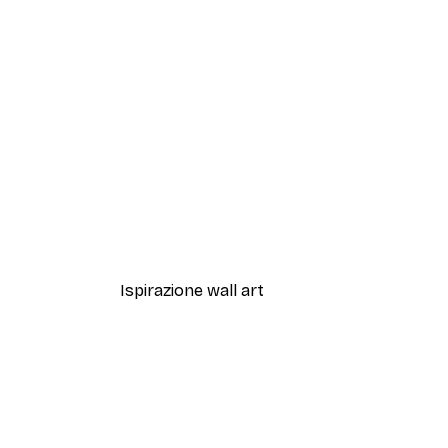
-40%*
Sfumature di Eucalipto N.1 Po
Da 7,77 €
12,95 €
Ispirazione wall art