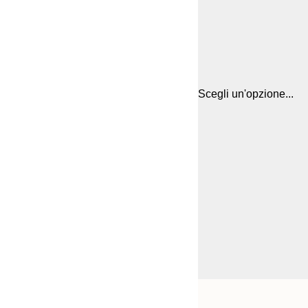
Scegli un'opzione...
Frame
21x30 cm