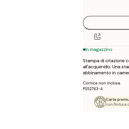
options
30x40 cm
In magazzino
Stampa di citazione co
all'acquerello. Una s
abbinamento in camera 
Cornice non inclusa.
PS52763-4
Carta premi
con finitura