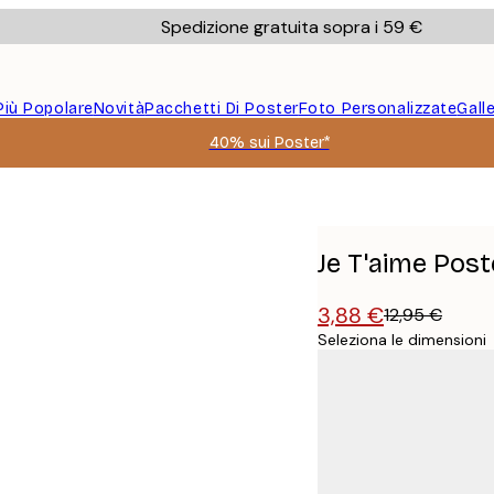
Spedizione gratuita sopra i 59 €
Più Popolare
Novità
Pacchetti Di Poster
Foto Personalizzate
Gall
40% sui Poster*
Je T'aime Post
3,88 €
12,95 €
Seleziona le dimensioni