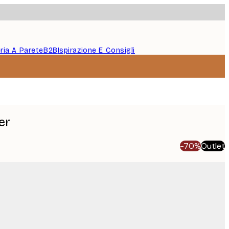
eria A Parete
B2B
Ispirazione E Consigli
er
-70%
Outlet