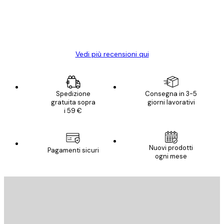
diventato ancora più bello! Vi ringrazio e
con piacere ho fatto un altro ordine!
15 mag
Elena A
Vedi più recensioni qui
Spedizione
Consegna in 3-5
gratuita sopra
giorni lavorativi
i 59 €
Nuovi prodotti
Pagamenti sicuri
ogni mese