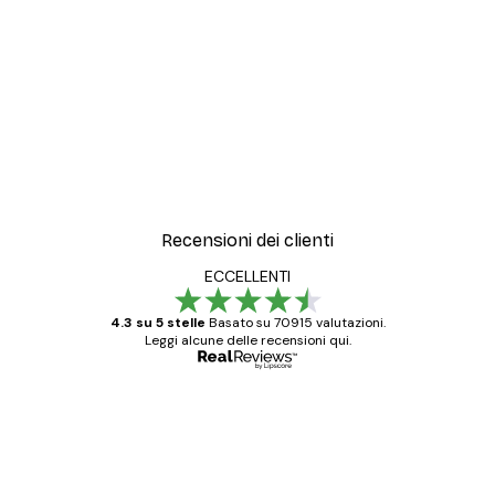
Recensioni dei clienti
ECCELLENTI
4.3 su 5 stelle
Basato su 70915 valutazioni.
Leggi alcune delle recensioni qui.
Acquirente verificato
recensioni
dei
Poster davvero bellissimi e di alta qualità!
clienti
Con queste fotografie il nostro spazio è