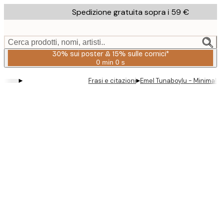
Skip
Spedizione gratuita sopra i 59 €
to
main
content.
Cerca prodotti, nomi, artisti..
30% sui poster & 15% sulle cornici*
0 min
0 s
Valido
fino
▸
▸
Frasi e citazioni
Emel Tunaboylu - Minimal
a:
2026-
08-
06