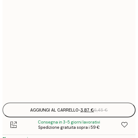
3
13x18 cm
7
21x30 cm
1
12
30x40 cm
2
19
50x70 cm
3
26
70x100 cm
4
Frame
options
AGGIUNGI AL CARRELLO
-
3,87 €
6,45 €
Consegna in 3-5 giorni lavorativi
Spedizione gratuita sopra i 59 €