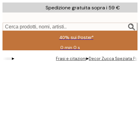
Skip
Spedizione gratuita sopra i 59 €
to
main
content.
Cerca prodotti, nomi, artisti..
40% sui Poster*
0 min
0 s
Valido
fino
▸
▸
Frasi e citazioni
Decor Zucca Speziata Pos
a:
2026-
08-
09