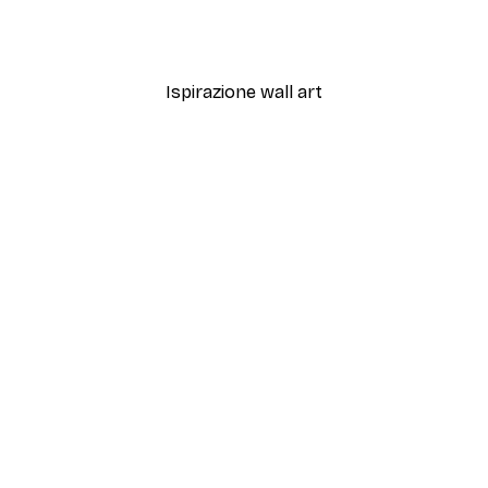
Tempi Gioiosi Poster
Da 3,87 €
6,45 €
Ispirazione wall art