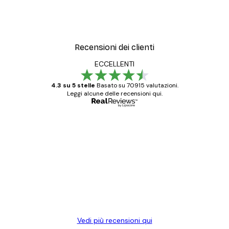
Recensioni dei clienti
ECCELLENTI
4.3 su 5 stelle
Basato su 70915 valutazioni.
Leggi alcune delle recensioni qui.
Acquirente verificato
recensioni
dei
Poster davvero bellissimi e di alta qualità!
clienti
Con queste fotografie il nostro spazio è
diventato ancora più bello! Vi ringrazio e
con piacere ho fatto un altro ordine!
15 mag
Elena A
Vedi più recensioni qui