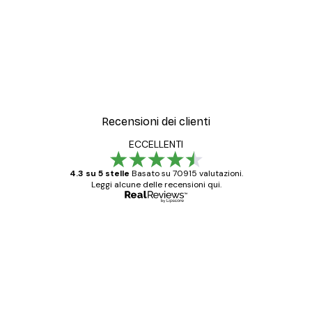
Recensioni dei clienti
ECCELLENTI
4.3 su 5 stelle
Basato su 70915 valutazioni.
Leggi alcune delle recensioni qui.
Acquirente verificato
recensioni
dei
Poster davvero bellissimi e di alta qualità!
clienti
Con queste fotografie il nostro spazio è
diventato ancora più bello! Vi ringrazio e
con piacere ho fatto un altro ordine!
15 mag