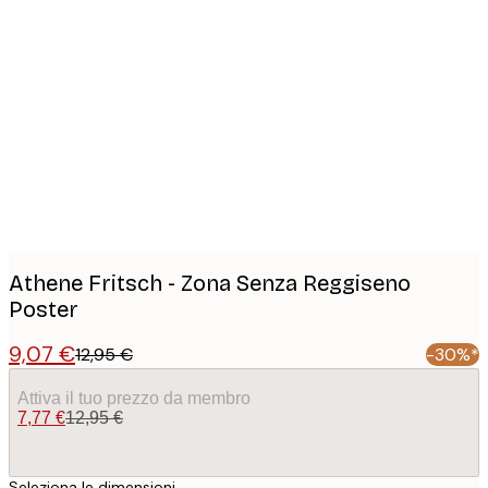
Product
images
Athene Fritsch - Zona Senza Reggiseno
Poster
9,07 €
12,95 €
-30%*
Attiva il tuo prezzo da membro
7,77 €
12,95 €
Seleziona le dimensioni