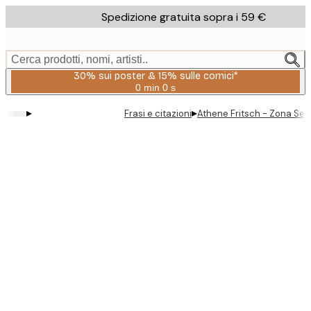
Skip
Spedizione gratuita sopra i 59 €
to
main
content.
Cerca prodotti, nomi, artisti..
30% sui poster & 15% sulle cornici*
0 min
0 s
Valido
fino
▸
▸
Frasi e citazioni
Athene Fritsch - Zona Se
a:
2026-
08-
06