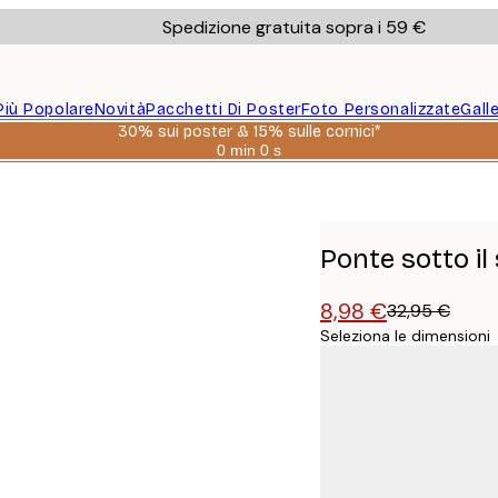
Spedizione gratuita sopra i 59 €
Più Popolare
Novità
Pacchetti Di Poster
Foto Personalizzate
Gall
30% sui poster & 15% sulle cornici*
0 min
0 s
Valido
fino
a:
2026-
08-
06
Ponte sotto il
8,98 €
32,95 €
Seleziona le dimensioni