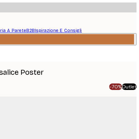
eria A Parete
B2B
Ispirazione E Consigli
 salice Poster
-70%
Outlet