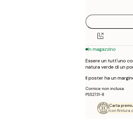
options
50x70 cm
In magazzino
Essere un tutt'uno co
natura verde di un pon
Il poster ha un margin
Cornice non inclusa.
PS52731-8
Carta premi
con finitura