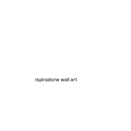
-70%
Outlet
Silhouette Astratta No1 Poste
Da 3,88 €
12,95 €
Ispirazione wall art