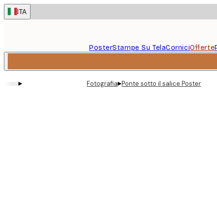
Skip
ITA
to
main
content.
Poster
Stampe Su Tela
Cornici
Offerte
▸
▸
Fotografia
Ponte sotto il salice Poster