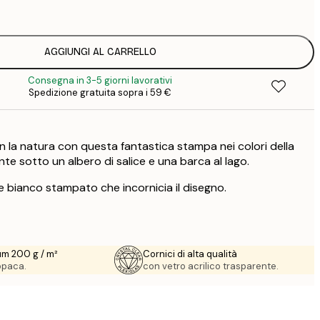
8
3
AGGIUNGI AL CARRELLO
Consegna in 3-5 giorni lavorativi
Spedizione gratuita sopra i 59 €
n la natura con questa fantastica stampa nei colori della
te sotto un albero di salice e una barca al lago.
e bianco stampato che incornicia il disegno.
um 200 g / m²
Cornici di alta qualità
 opaca.
con vetro acrilico trasparente.