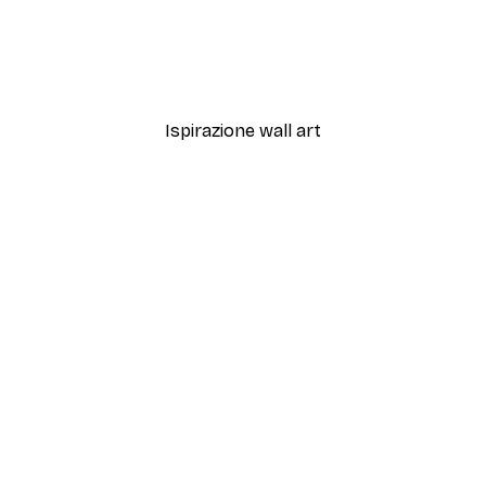
-40%*
ato Fiore Grigio Poster
Panther Poster
Da 7,77 €
12,95 €
Ispirazione wall art