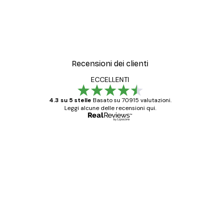
Recensioni dei clienti
ECCELLENTI
4.3 su 5 stelle
Basato su 70915 valutazioni.
Leggi alcune delle recensioni qui.
Acquirente verificato
recensioni
dei
Poster davvero bellissimi e di alta qualità!
clienti
Con queste fotografie il nostro spazio è
diventato ancora più bello! Vi ringrazio e
con piacere ho fatto un altro ordine!
15 mag
Elena A