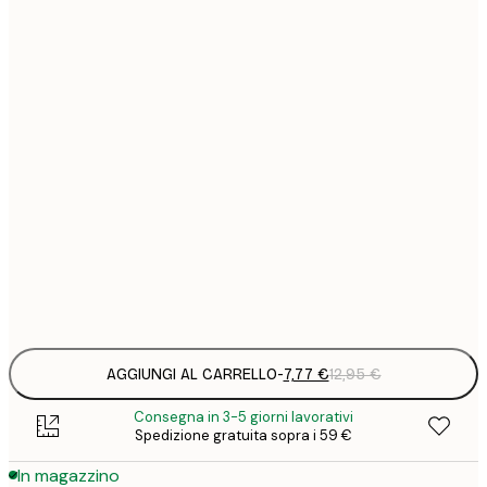
7
21x30 cm
1
12
30x40 cm
2
16
40x50 cm
2
16
50x50 cm
2
26
70x100 cm
4
Frame
options
AGGIUNGI AL CARRELLO
-
7,77 €
12,95 €
Consegna in 3-5 giorni lavorativi
Spedizione gratuita sopra i 59 €
In magazzino