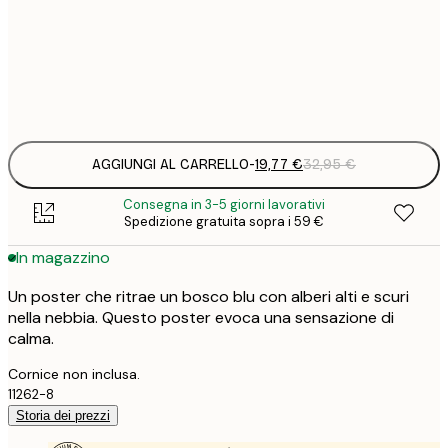
19
50x70 cm
3
Frame
options
AGGIUNGI AL CARRELLO
-
19,77 €
32,95 €
Consegna in 3-5 giorni lavorativi
Spedizione gratuita sopra i 59 €
In magazzino
Un poster che ritrae un bosco blu con alberi alti e scuri
nella nebbia. Questo poster evoca una sensazione di
calma.
Cornice non inclusa.
11262-8
Storia dei prezzi