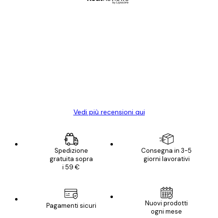
Acquirente verificato
recensioni
dei
Poster davvero bellissimi e di alta qualità!
clienti
Con queste fotografie il nostro spazio è
diventato ancora più bello! Vi ringrazio e
con piacere ho fatto un altro ordine!
15 mag
Elena A
Vedi più recensioni qui
Spedizione
Consegna in 3-5
gratuita sopra
giorni lavorativi
i 59 €
Nuovi prodotti
Pagamenti sicuri
ogni mese