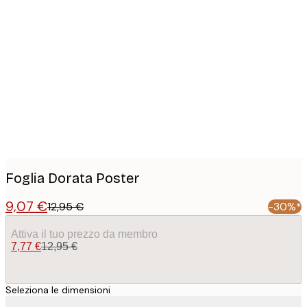
Product
images
Foglia Dorata Poster
9,07 €
12,95 €
-30%*
Attiva il tuo prezzo da membro
7,77 €
12,95 €
Seleziona le dimensioni