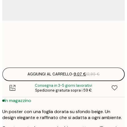
9
21x30 cm
1
Frame
options
AGGIUNGI AL CARRELLO
-
9,07 €
12,95 €
Consegna in 3-5 giorni lavorativi
Spedizione gratuita sopra i 59 €
In magazzino
Un poster con una foglia dorata su sfondo beige. Un
design elegante e raffinato che si adatta a ogni ambiente.