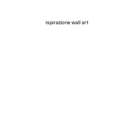
Da 9,07 €
12,95 €
Ispirazione wall art