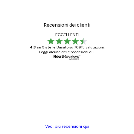
Recensioni dei clienti
ECCELLENTI
4.3 su 5 stelle
Basato su 70915 valutazioni.
Leggi alcune delle recensioni qui.
Acquirente verificato
recensioni
dei
Poster davvero bellissimi e di alta qualità!
clienti
Con queste fotografie il nostro spazio è
diventato ancora più bello! Vi ringrazio e
con piacere ho fatto un altro ordine!
15 mag
Elena A
Vedi più recensioni qui