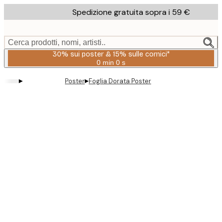
Skip
Spedizione gratuita sopra i 59 €
to
main
content.
Cerca prodotti, nomi, artisti..
30% sui poster & 15% sulle cornici*
0 min
0 s
Valido
fino
▸
▸
Poster
Foglia Dorata Poster
a:
2026-
08-
06