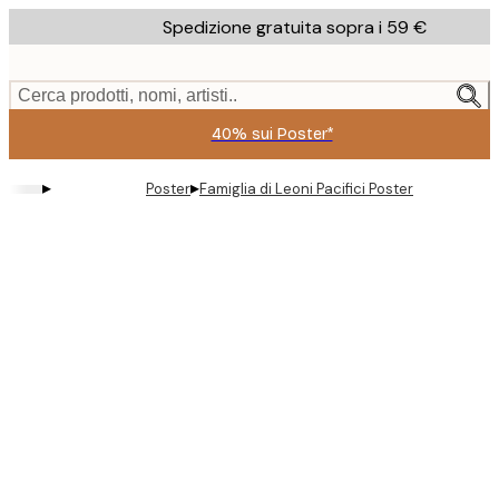
Skip
Spedizione gratuita sopra i 59 €
to
main
content.
Cerca prodotti, nomi, artisti..
40% sui Poster*
▸
▸
Poster
Famiglia di Leoni Pacifici Poster