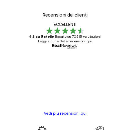
Recensioni dei clienti
ECCELLENTI
4.3 su 5 stelle
Basato su 70915 valutazioni.
Leggi alcune delle recensioni qui.
Acquirente verificato
recensioni
dei
Poster davvero bellissimi e di alta qualità!
clienti
Con queste fotografie il nostro spazio è
diventato ancora più bello! Vi ringrazio e
con piacere ho fatto un altro ordine!
15 mag
Elena A
Vedi più recensioni qui