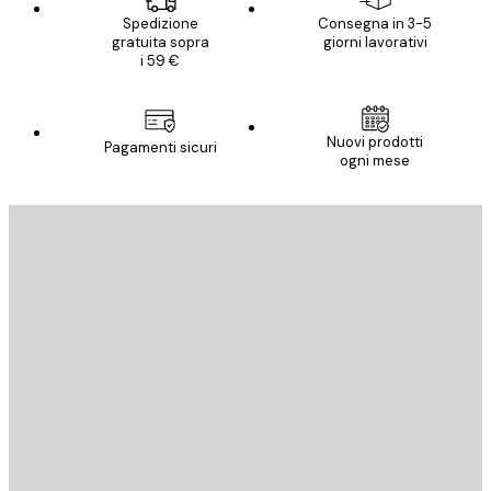
Spedizione
Consegna in 3-5
gratuita sopra
giorni lavorativi
i 59 €
Nuovi prodotti
Pagamenti sicuri
ogni mese
E-mail
INVIA
Store
Poster Store