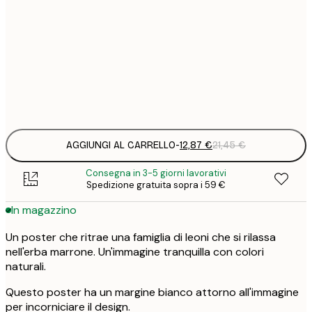
12
30x40 cm
2
19
50x70 cm
3
Frame
options
AGGIUNGI AL CARRELLO
-
12,87 €
21,45 €
Consegna in 3-5 giorni lavorativi
Spedizione gratuita sopra i 59 €
In magazzino
Un poster che ritrae una famiglia di leoni che si rilassa
nell'erba marrone. Un'immagine tranquilla con colori
naturali.
Questo poster ha un margine bianco attorno all'immagine
per incorniciare il design.