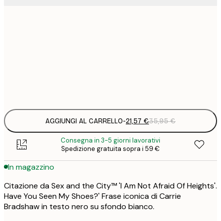
12
30x40 cm
2
21
50x70 cm
3
Frame
options
AGGIUNGI AL CARRELLO
-
21,57 €
35,95 €
Consegna in 3-5 giorni lavorativi
Spedizione gratuita sopra i 59 €
In magazzino
Citazione da Sex and the City™ 'I Am Not Afraid Of Heights'.
Have You Seen My Shoes?' Frase iconica di Carrie
Bradshaw in testo nero su sfondo bianco.