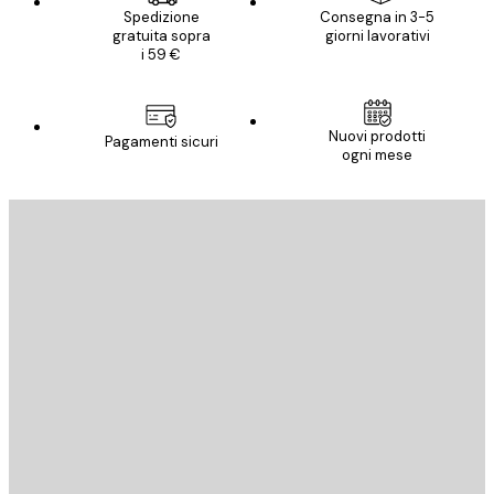
Spedizione
Consegna in 3-5
gratuita sopra
giorni lavorativi
i 59 €
Nuovi prodotti
Pagamenti sicuri
ogni mese
E-mail
INVIA
Store
Poster Store