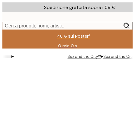
Skip
Spedizione gratuita sopra i 59 €
to
main
content.
Cerca prodotti, nomi, artisti..
40% sui Poster*
0 min
0 s
Valido
fino
▸
▸
Sex and the City™
Sex and the City™
a:
2026-
08-
09