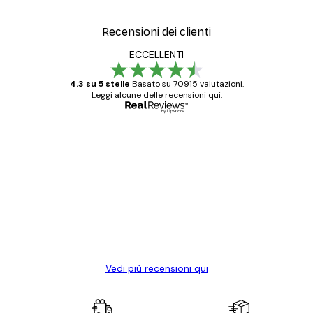
Recensioni dei clienti
ECCELLENTI
4.3 su 5 stelle
Basato su 70915 valutazioni.
Leggi alcune delle recensioni qui.
Acquirente verificato
recensioni
dei
Poster davvero bellissimi e di alta qualità!
clienti
Con queste fotografie il nostro spazio è
diventato ancora più bello! Vi ringrazio e
con piacere ho fatto un altro ordine!
15 mag
Elena A
Vedi più recensioni qui