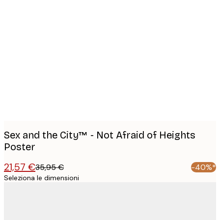
Product
images
Sex and the City™ - Not Afraid of Heights
Poster
21,57 €
35,95 €
-40%*
Seleziona le dimensioni