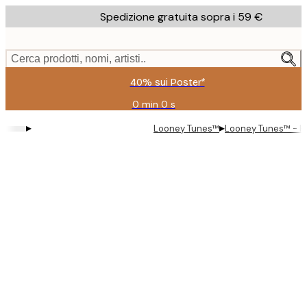
Skip
Spedizione gratuita sopra i 59 €
to
main
content.
Cerca prodotti, nomi, artisti..
40% sui Poster*
0 min
0 s
Valido
fino
▸
▸
Looney Tunes™
Looney Tunes™ - F
a:
2026-
08-
09