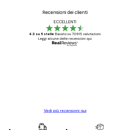
Recensioni dei clienti
ECCELLENTI
4.3 su 5 stelle
Basato su 70915 valutazioni.
Leggi alcune delle recensioni qui.
Acquirente verificato
recensioni
dei
Poster davvero bellissimi e di alta qualità!
clienti
Con queste fotografie il nostro spazio è
diventato ancora più bello! Vi ringrazio e
con piacere ho fatto un altro ordine!
15 mag
Elena A
Vedi più recensioni qui