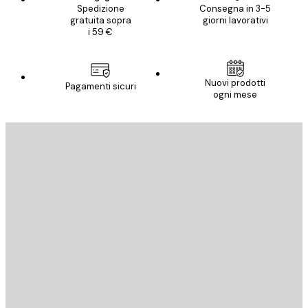
Spedizione
Consegna in 3-5
gratuita sopra
giorni lavorativi
i 59 €
Nuovi prodotti
Pagamenti sicuri
ogni mese
E-mail
INVIA
Store
Poster Store