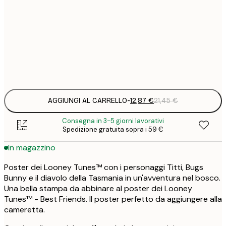
30x40 cm
2
21
50x70 cm
3
Frame
options
AGGIUNGI AL CARRELLO
-
12,87 €
21,45 €
Consegna in 3-5 giorni lavorativi
Spedizione gratuita sopra i 59 €
In magazzino
Poster dei Looney Tunes™ con i personaggi Titti, Bugs
Bunny e il diavolo della Tasmania in un'avventura nel bosco.
Una bella stampa da abbinare al poster dei Looney
Tunes™ - Best Friends. Il poster perfetto da aggiungere alla
cameretta.