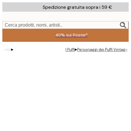
Skip
Spedizione gratuita sopra i 59 €
to
main
content.
Cerca prodotti, nomi, artisti..
40% sui Poster*
▸
▸
I Puffi
Personaggi dei Puffi Vintage 