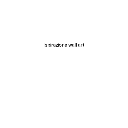
-40%*
to N.1 Poster
Peonie Bianche Poster
Da 7,77 €
12,95 €
Ispirazione wall art