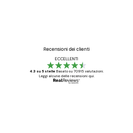
Recensioni dei clienti
ECCELLENTI
4.3 su 5 stelle
Basato su 70915 valutazioni.
Leggi alcune delle recensioni qui.
Acquirente verificato
recensioni
dei
Poster davvero bellissimi e di alta qualità!
clienti
Con queste fotografie il nostro spazio è
diventato ancora più bello! Vi ringrazio e
con piacere ho fatto un altro ordine!
15 mag