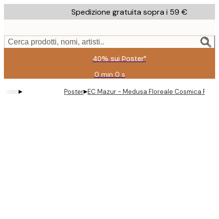
Skip
Spedizione gratuita sopra i 59 €
to
main
content.
Cerca prodotti, nomi, artisti..
40% sui Poster*
0 min
0 s
Valido
fino
▸
▸
Poster
EC Mazur - Medusa Floreale Cosmica Post
a:
2026-
08-
09