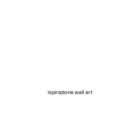
-40%*
ata Spaziale Poster
Sfumature di Eucalipto N.
Da 7,77 €
12,95 €
Ispirazione wall art