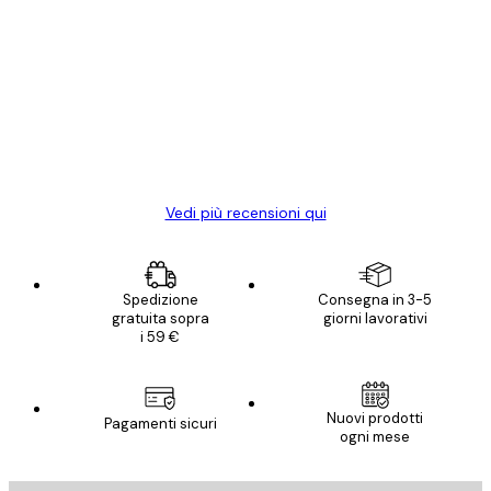
Acquirente verificato
recensioni
dei
Poster davvero bellissimi e di alta qualità!
clienti
Con queste fotografie il nostro spazio è
diventato ancora più bello! Vi ringrazio e
con piacere ho fatto un altro ordine!
15 mag
Elena A
Vedi più recensioni qui
Spedizione
Consegna in 3-5
gratuita sopra
giorni lavorativi
i 59 €
Nuovi prodotti
Pagamenti sicuri
ogni mese