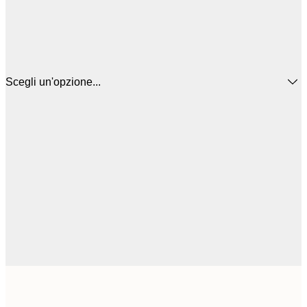
Scegli un'opzione...
16
50x50 cm
2