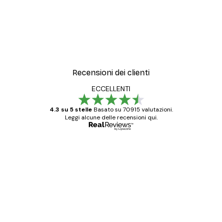
Recensioni dei clienti
ECCELLENTI
4.3 su 5 stelle
Basato su 70915 valutazioni.
Leggi alcune delle recensioni qui.
Acquirente verificato
recensioni
dei
Poster davvero bellissimi e di alta qualità!
clienti
Con queste fotografie il nostro spazio è
diventato ancora più bello! Vi ringrazio e
con piacere ho fatto un altro ordine!
15 mag
Elena A