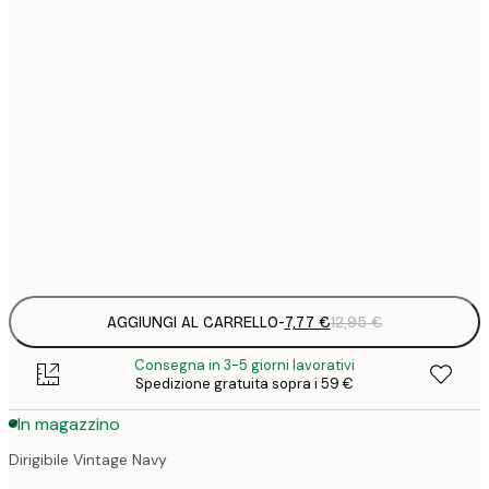
7
21x30 cm
1
12
30x40 cm
2
16
40x50 cm
2
19
50x70 cm
3
Frame
options
AGGIUNGI AL CARRELLO
-
7,77 €
12,95 €
Consegna in 3-5 giorni lavorativi
Spedizione gratuita sopra i 59 €
In magazzino
Dirigibile Vintage Navy