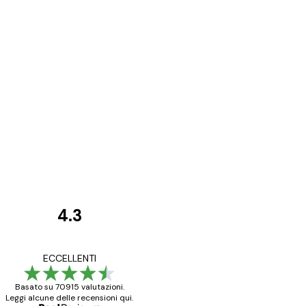
4.3
recensioni
dei
Poster davvero bellis
ECCELLENTI
clienti
ho fatto un altro ord
Basato su 70915 valutazioni.
Leggi alcune delle recensioni qui.