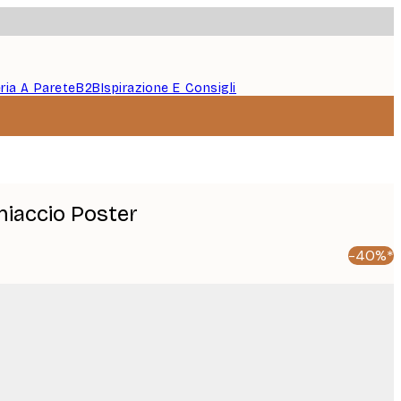
eria A Parete
B2B
Ispirazione E Consigli
iaccio Poster
-40%*