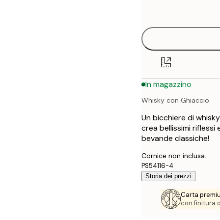
options
30x40 cm
40x50 cm
50x50 cm
In magazzino
50x70 cm
Whisky con Ghiaccio
Un bicchiere di whisky
crea bellissimi rifless
bevande classiche!
Cornice non inclusa.
PS54116-4
Storia dei prezzi
Carta premi
con finitura