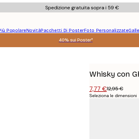
Spedizione gratuita sopra i 59 €
Più Popolare
Novità
Pacchetti Di Poster
Foto Personalizzate
Gall
40% sui Poster*
Whisky con Gh
7,77 €
12,95 €
Seleziona le dimensioni