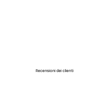
-40%*
Artful Lines No2 Poster
Da 12,87 €
21,45 €
Recensioni dei clienti
simi e di alta qualità! Con queste fotografie il nostro spazio è diventato 
ine!