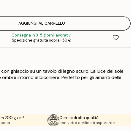
1
12
2
16
AGGIUNGI AL CARRELLO
2
Consegna in 3-5 giorni lavorativi
16
Spedizione gratuita sopra i 59 €
2
21
3
 con ghiaccio su un tavolo di legno scuro. La luce del sole
i e ombre intorno al bicchiere. Perfetto per gli amanti delle
um 200 g / m²
Cornici di alta qualità
 opaca.
con vetro acrilico trasparente.