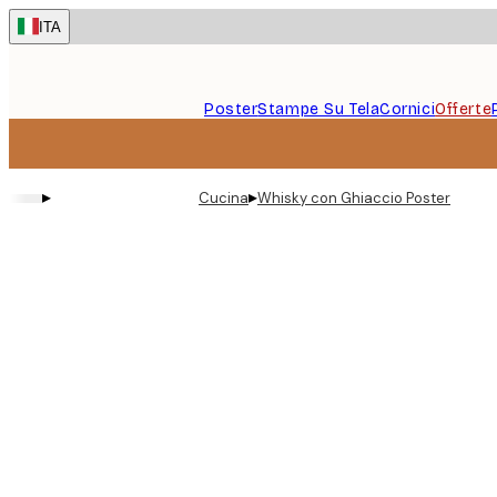
Skip
ITA
to
main
content.
Poster
Stampe Su Tela
Cornici
Offerte
▸
▸
Cucina
Whisky con Ghiaccio Poster