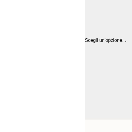
Scegli un'opzione...
Frame
21x30 cm