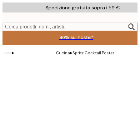
Skip
Spedizione gratuita sopra i 59 €
to
main
content.
Cerca prodotti, nomi, artisti..
40% sui Poster*
▸
▸
Cucina
Spritz Cocktail Poster