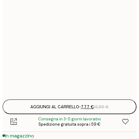
7
21x30 cm
1
12
30x40 cm
2
16
40x50 cm
2
21
50x70 cm
3
29
70x100 cm
4
Frame
options
AGGIUNGI AL CARRELLO
-
7,77 €
12,95 €
Consegna in 3-5 giorni lavorativi
Spedizione gratuita sopra i 59 €
In magazzino