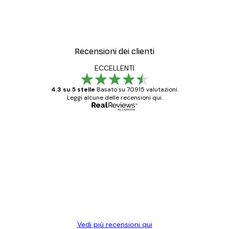
Recensioni dei clienti
ECCELLENTI
4.3 su 5 stelle
Basato su 70915 valutazioni.
Leggi alcune delle recensioni qui.
Acquirente verificato
recensioni
dei
Poster davvero bellissimi e di alta qualità!
clienti
Con queste fotografie il nostro spazio è
diventato ancora più bello! Vi ringrazio e
con piacere ho fatto un altro ordine!
15 mag
Elena A
Vedi più recensioni qui