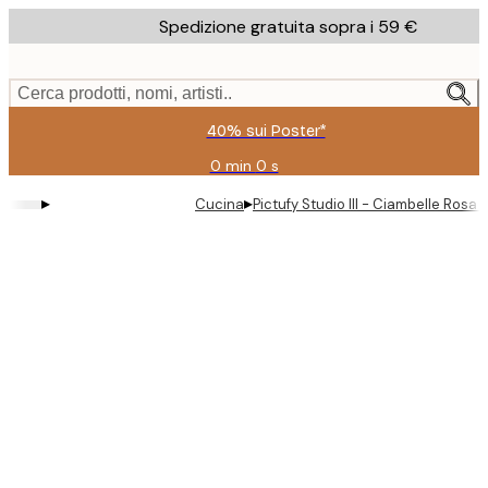
Skip
Spedizione gratuita sopra i 59 €
to
main
content.
Cerca prodotti, nomi, artisti..
40% sui Poster*
0 min
0 s
Valido
fino
▸
▸
Cucina
Pictufy Studio III - Ciambelle Rosa
a:
2026-
08-
09