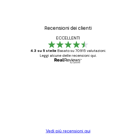
Recensioni dei clienti
ECCELLENTI
4.3 su 5 stelle
Basato su 70915 valutazioni.
Leggi alcune delle recensioni qui.
Acquirente verificato
recensioni
dei
Poster davvero bellissimi e di alta qualità!
clienti
Con queste fotografie il nostro spazio è
diventato ancora più bello! Vi ringrazio e
con piacere ho fatto un altro ordine!
15 mag
Elena A
Vedi più recensioni qui