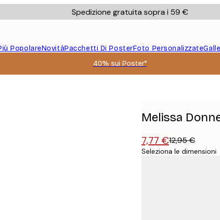
Spedizione gratuita sopra i 59 €
Più Popolare
Novità
Pacchetti Di Poster
Foto Personalizzate
Gall
40% sui Poster*
Melissa Donne
7,77 €
12,95 €
Seleziona le dimensioni