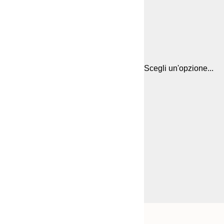
Scegli un'opzione...
Frame
21x30 cm