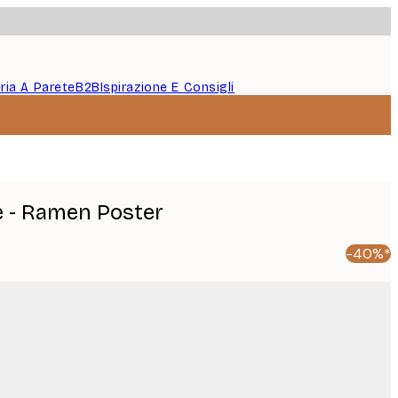
eria A Parete
B2B
Ispirazione E Consigli
 - Ramen Poster
-40%*