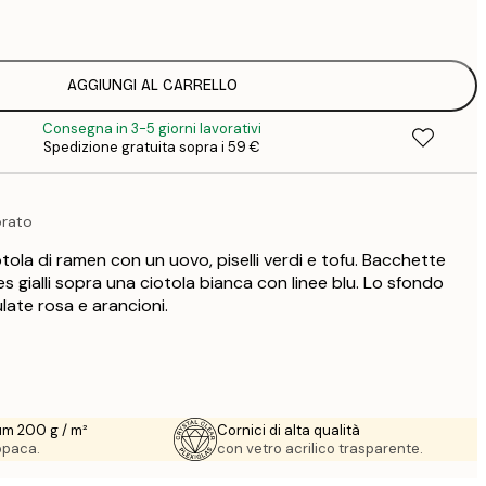
1
12
2
16
AGGIUNGI AL CARRELLO
2
Consegna in 3-5 giorni lavorativi
19
Spedizione gratuita sopra i 59 €
3
26
4
orato
64
ola di ramen con un uovo, piselli verdi e tofu. Bacchette
s gialli sopra una ciotola bianca con linee blu. Lo sfondo
late rosa e arancioni.
um 200 g / m²
Cornici di alta qualità
 opaca.
con vetro acrilico trasparente.