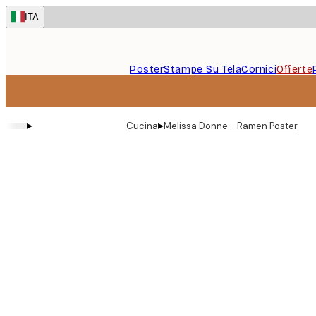
Skip
ITA
to
main
content.
Poster
Stampe Su Tela
Cornici
Offerte
▸
▸
Cucina
Melissa Donne - Ramen Poster