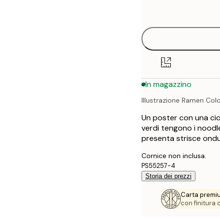
options
30x40 cm
40x50 cm
50x70 cm
In magazzino
70x100 cm
Illustrazione Ramen Col
100x150 cm
Un poster con una ciot
verdi tengono i noodle
presenta strisce ondu
Cornice non inclusa.
PS55257-4
Storia dei prezzi
Carta premi
con finitura