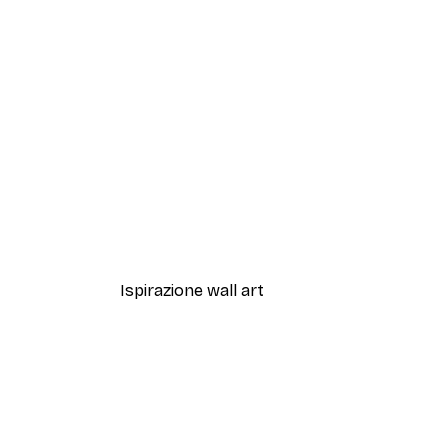
-40%*
Artful Lines No2 Poster
Da 12,87 €
21,45 €
Ispirazione wall art