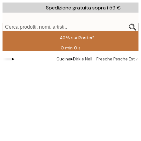
Skip
Spedizione gratuita sopra i 59 €
to
main
content.
Cerca prodotti, nomi, artisti..
40% sui Poster*
0 min
0 s
Valido
fino
▸
▸
Cucina
Dirkie Nell - Fresche Pesche Estive
a:
2026-
08-
09