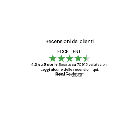
Recensioni dei clienti
ECCELLENTI
4.3 su 5 stelle
Basato su 70915 valutazioni.
Leggi alcune delle recensioni qui.
Acquirente verificato
recensioni
dei
Poster davvero bellissimi e di alta qualità!
clienti
Con queste fotografie il nostro spazio è
diventato ancora più bello! Vi ringrazio e
con piacere ho fatto un altro ordine!
15 mag
Elena A