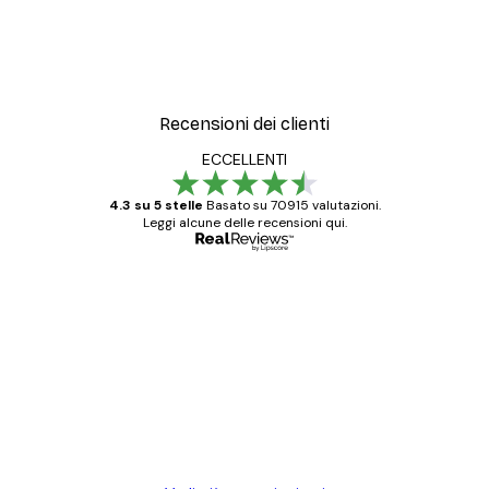
Recensioni dei clienti
ECCELLENTI
4.3 su 5 stelle
Basato su 70915 valutazioni.
Leggi alcune delle recensioni qui.
Acquirente verificato
recensioni
dei
Poster davvero bellissimi e di alta qualità!
clienti
Con queste fotografie il nostro spazio è
diventato ancora più bello! Vi ringrazio e
con piacere ho fatto un altro ordine!
15 mag
Elena A