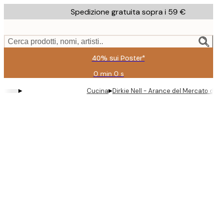
Skip
Spedizione gratuita sopra i 59 €
to
main
content.
Cerca prodotti, nomi, artisti..
40% sui Poster*
0 min
0 s
Valido
fino
▸
▸
Cucina
Dirkie Nell - Arance del Mercato di
a:
2026-
08-
09