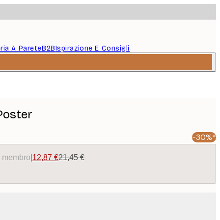
eria A Parete
B2B
Ispirazione E Consigli
Poster
-30%*
da membro
|
12,87 €
21,45 €