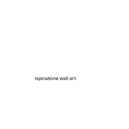
-30%*
Sfumature di Eucalipto N.1 Po
Da 9,07 €
12,95 €
Ispirazione wall art