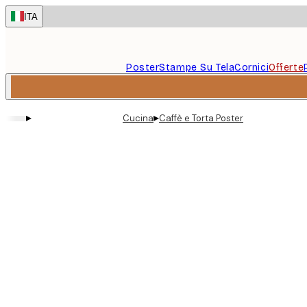
Skip
ITA
to
main
content.
Poster
Stampe Su Tela
Cornici
Offerte
▸
▸
Cucina
Caffè e Torta Poster