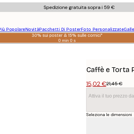
Spedizione gratuita sopra i 59 €
Più Popolare
Novità
Pacchetti Di Poster
Foto Personalizzate
Gall
30% sui poster & 15% sulle cornici*
0 min
0 s
Valido
fino
a:
2026-
08-
06
Caffè e Torta 
15,02 €
21,45 €
Attiva il tuo prezzo 
Seleziona le dimensioni