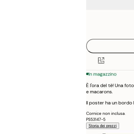
Frame
30x40 cm
options
50x70 cm
In magazzino
È l'ora del tè! Una fot
e macarons.
Il poster ha un bordo 
Cornice non inclusa.
PS53147-5
Storia dei prezzi