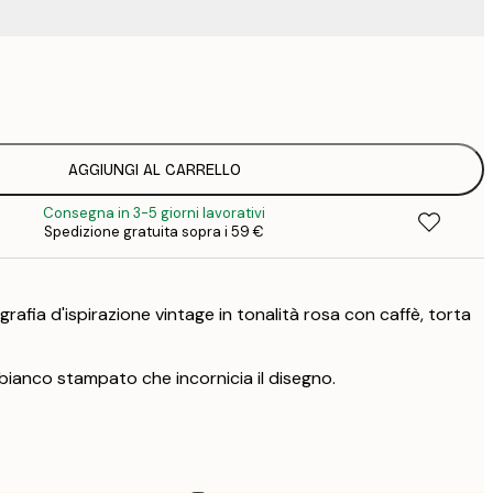
15
2
23
3
AGGIUNGI AL CARRELLO
Consegna in 3-5 giorni lavorativi
Spedizione gratuita sopra i 59 €
ografia d'ispirazione vintage in tonalità rosa con caffè, torta
bianco stampato che incornicia il disegno.