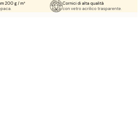
um 200 g / m²
Cornici di alta qualità
 opaca.
con vetro acrilico trasparente.