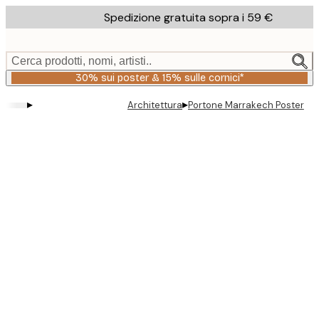
Skip
Spedizione gratuita sopra i 59 €
to
main
content.
Cerca prodotti, nomi, artisti..
30% sui poster & 15% sulle cornici*
▸
▸
Architettura
Portone Marrakech Poster