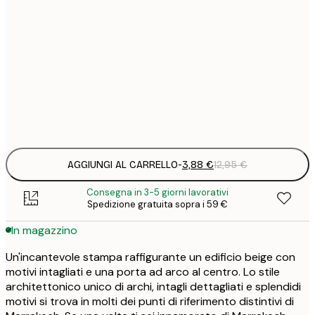
1
5
30x40 cm
2
8
50x70 cm
3
Frame
options
AGGIUNGI AL CARRELLO
-
3,88 €
12,95 €
Consegna in 3-5 giorni lavorativi
Spedizione gratuita sopra i 59 €
In magazzino
Un'incantevole stampa raffigurante un edificio beige con
motivi intagliati e una porta ad arco al centro. Lo stile
architettonico unico di archi, intagli dettagliati e splendidi
motivi si trova in molti dei punti di riferimento distintivi di