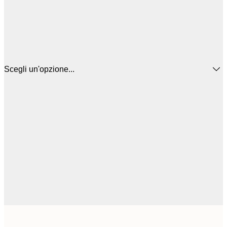
Scegli un'opzione...
3
21x30 cm