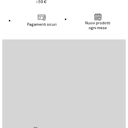
i 59 €
Nuovi prodotti
Pagamenti sicuri
ogni mese
E-mail
INVIA
Store
Poster Store
Servizio clienti