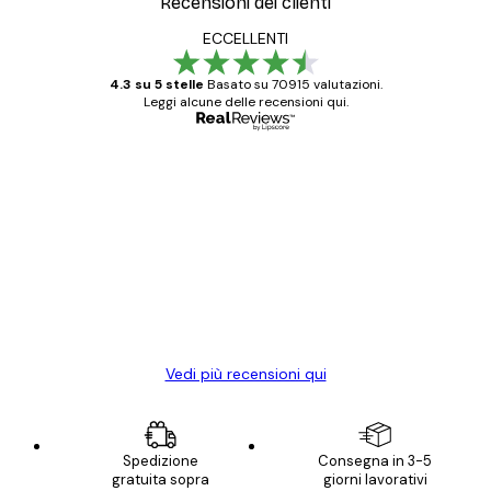
Recensioni dei clienti
ECCELLENTI
4.3 su 5 stelle
Basato su 70915 valutazioni.
Leggi alcune delle recensioni qui.
Acquirente verificato
recensioni
dei
Poster davvero bellissimi e di alta qualità!
clienti
Con queste fotografie il nostro spazio è
diventato ancora più bello! Vi ringrazio e
con piacere ho fatto un altro ordine!
15 mag
Elena A
Vedi più recensioni qui
Spedizione
Consegna in 3-5
gratuita sopra
giorni lavorativi