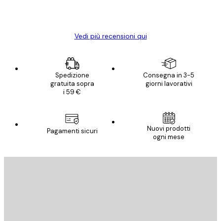
15 mag
Elena A
Vedi più recensioni qui
Spedizione
Consegna in 3-5
gratuita sopra
giorni lavorativi
i 59 €
Nuovi prodotti
Pagamenti sicuri
ogni mese
E-mail