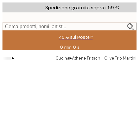
Skip
Spedizione gratuita sopra i 59 €
to
main
content.
Cerca prodotti, nomi, artisti..
40% sui Poster*
0 min
0 s
Valido
fino
▸
▸
Cucina
Athene Fritsch - Olive Trio Martini 
a:
2026-
08-
09