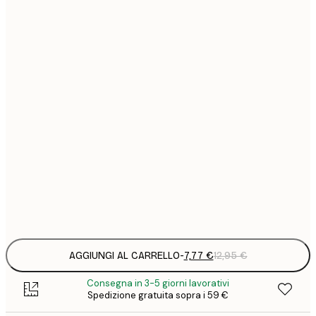
7
21x30 cm
1
12
30x40 cm
2
19
50x70 cm
3
26
70x100 cm
4
64
100x150 cm
Frame
options
AGGIUNGI AL CARRELLO
-
7,77 €
12,95 €
Consegna in 3-5 giorni lavorativi
Spedizione gratuita sopra i 59 €