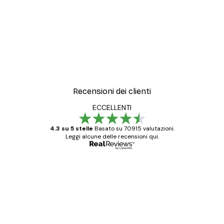
Recensioni dei clienti
ECCELLENTI
4.3 su 5 stelle
Basato su 70915 valutazioni.
Leggi alcune delle recensioni qui.
Acquirente verificato
recensioni
dei
Poster davvero bellissimi e di alta qualità!
clienti
Con queste fotografie il nostro spazio è
diventato ancora più bello! Vi ringrazio e
con piacere ho fatto un altro ordine!