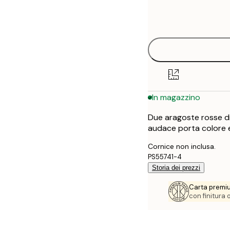
Frame
21x30 cm
options
30x40 cm
40x50 cm
50x50 cm
In magazzino
50x70 cm
Due aragoste rosse di
70x100 cm
audace porta colore e 
100x150 cm
Cornice non inclusa.
PS55741-4
Storia dei prezzi
Carta premi
con finitura