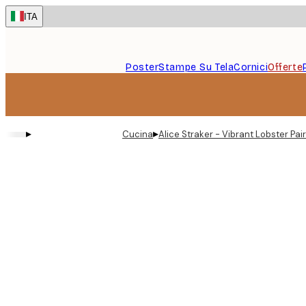
Skip
ITA
to
main
content.
Poster
Stampe Su Tela
Cornici
Offerte
▸
▸
Cucina
Alice Straker - Vibrant Lobster Pai