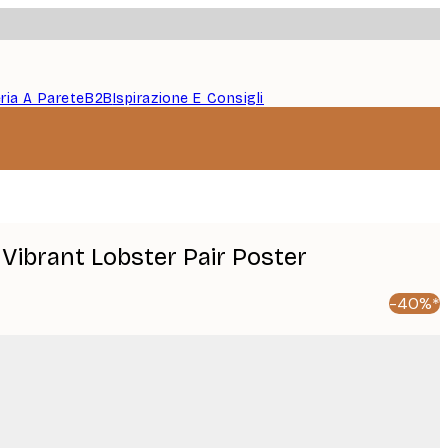
eria A Parete
B2B
Ispirazione E Consigli
- Vibrant Lobster Pair Poster
-40%*