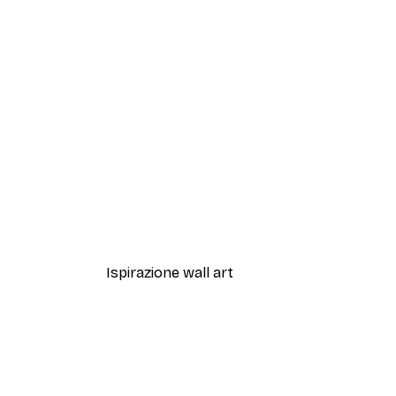
-40%*
Aquatic Greenery No2 Poster
Da 7,77 €
12,95 €
Ispirazione wall art