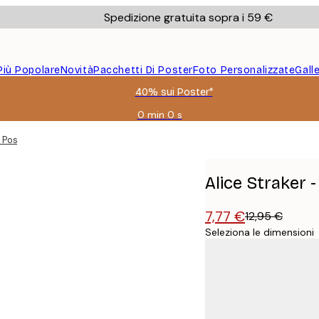
Spedizione gratuita sopra i 59 €
Più Popolare
Novità
Pacchetti Di Poster
Foto Personalizzate
Gall
40% sui Poster*
0 min
0 s
Valido
fino
r Poster
a:
2026-
08-
Alice Straker 
09
7,77 €
12,95 €
Seleziona le dimensioni