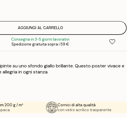
7
1
12
2
16
AGGIUNGI AL CARRELLO
2
Consegna in 3-5 giorni lavorativi
16
Spedizione gratuita sopra i 59 €
2
19
3
pinte su uno sfondo giallo brillante. Questo poster vivace e
26
4
allegria in ogni stanza.
64
um 200 g / m²
Cornici di alta qualità
 opaca.
con vetro acrilico trasparente.