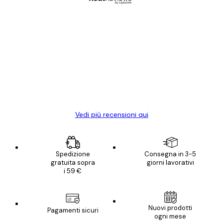
Acquirente verificato
recensioni
dei
Poster davvero bellissimi e di alta qualità!
clienti
Con queste fotografie il nostro spazio è
diventato ancora più bello! Vi ringrazio e
con piacere ho fatto un altro ordine!
15 mag
Elena A
Vedi più recensioni qui
Spedizione
Consegna in 3-5
gratuita sopra
giorni lavorativi
i 59 €
Nuovi prodotti
Pagamenti sicuri
ogni mese