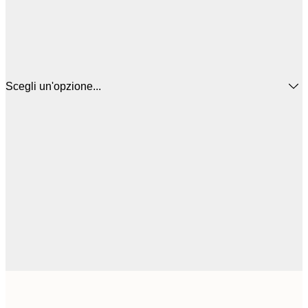
Scegli un'opzione...
16
50x50 cm
2