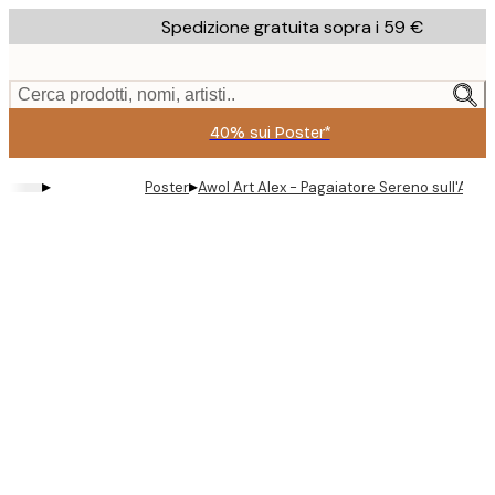
Skip
Spedizione gratuita sopra i 59 €
to
main
content.
Cerca prodotti, nomi, artisti..
40% sui Poster*
▸
▸
Poster
Awol Art Alex - Pagaiatore Sereno sull'Acqu
Product