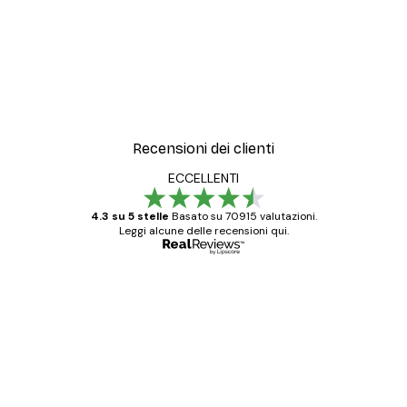
Recensioni dei clienti
ECCELLENTI
4.3 su 5 stelle
Basato su 70915 valutazioni.
Leggi alcune delle recensioni qui.
Acquirente verificato
recensioni
dei
Poster davvero bellissimi e di alta qualità!
clienti
Con queste fotografie il nostro spazio è
diventato ancora più bello! Vi ringrazio e
con piacere ho fatto un altro ordine!
15 mag