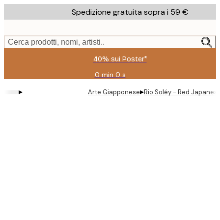
Skip
Spedizione gratuita sopra i 59 €
to
main
content.
Cerca prodotti, nomi, artisti..
40% sui Poster*
0 min
0 s
Valido
fino
▸
▸
Arte Giapponese
Rio Soléy - Red Japanes
a:
2026-
08-
09