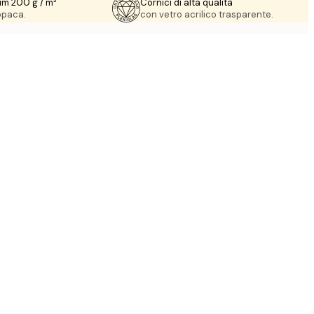
um 200 g / m²
Cornici di alta qualità
 opaca.
con vetro acrilico trasparente.