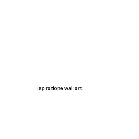
-30%*
Artful Lines No2 Poster
Da 15,02 €
21,45 €
Ispirazione wall art