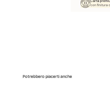
Carta premi
con finitura
Potrebbero piacerti anche