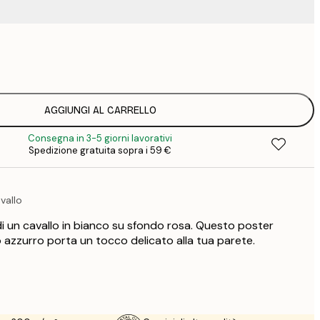
9
1
15
2
19
AGGIUNGI AL CARRELLO
2
Consegna in 3-5 giorni lavorativi
23
Spedizione gratuita sopra i 59 €
3
30
4
vallo
75
i un cavallo in bianco su sfondo rosa. Questo poster
 azzurro porta un tocco delicato alla tua parete.