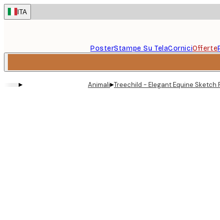
Skip
ITA
to
main
content.
Poster
Stampe Su Tela
Cornici
Offerte
▸
▸
Animali
Treechild - Elegant Equine Sketch 