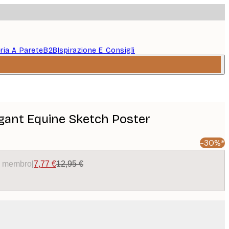
eria A Parete
B2B
Ispirazione E Consigli
egant Equine Sketch Poster
-30%*
da membro
|
7,77 €
12,95 €