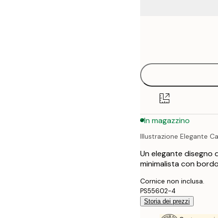
Frame
21x30 cm
options
30x40 cm
40x50 cm
50x70 cm
In magazzino
70x100 cm
Illustrazione Elegante Ca
100x150 cm
Un elegante disegno d
minimalista con bordo
Cornice non inclusa.
PS55602-4
Storia dei prezzi