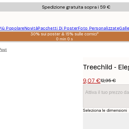
Spedizione gratuita sopra i 59 €
Più Popolare
Novità
Pacchetti Di Poster
Foto Personalizzate
Gall
30% sui poster & 15% sulle cornici*
0 min
0 s
Valido
fino
Poster
a:
2026-
08-
06
Treechild - El
9,07 €
12,95 €
Attiva il tuo prezzo 
Seleziona le dimensioni