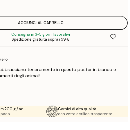
2
AGGIUNGI AL CARRELLO
Consegna in 3-5 giorni lavorativi
Spedizione gratuita sopra i 59 €
 Nero
i abbracciano teneramente in questo poster in bianco e
amanti degli animali!
um 200 g / m²
Cornici di alta qualità
 opaca.
con vetro acrilico trasparente.