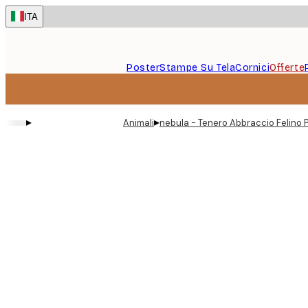
Skip
ITA
to
main
content.
Poster
Stampe Su Tela
Cornici
Offerte
▸
▸
Animali
nebula - Tenero Abbraccio Felino 