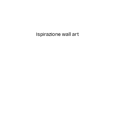
Artful Lines No2 Poster
Da 12,87 €
21,45 €
Ispirazione wall art