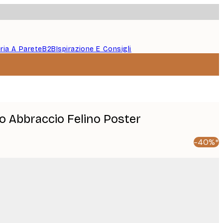
eria A Parete
B2B
Ispirazione E Consigli
o Abbraccio Felino Poster
-40%*