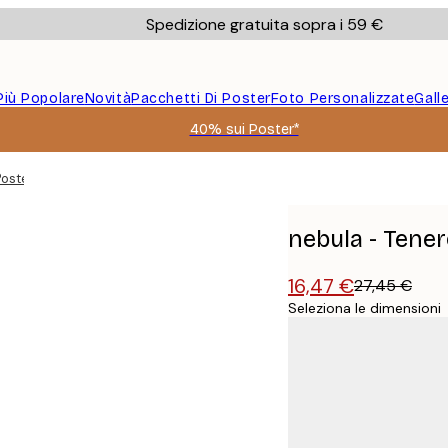
Spedizione gratuita sopra i 59 €
Più Popolare
Novità
Pacchetti Di Poster
Foto Personalizzate
Gall
40% sui Poster*
Poster
nebula - Tener
16,47 €
27,45 €
Seleziona le dimensioni