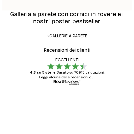
Galleria a parete con cornici in rovere e i
nostri poster bestseller.
GALLERIE A PARETE
Recensioni dei clienti
ECCELLENTI
4.3 su 5 stelle
Basato su 70915 valutazioni.
Leggi alcune delle recensioni qui.
Acquirente verificato
recensioni
dei
Poster davvero bellissimi e di alta qualità!
clienti
Con queste fotografie il nostro spazio è
diventato ancora più bello! Vi ringrazio e
con piacere ho fatto un altro ordine!
15 mag