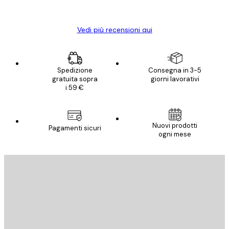
Elena A
Vedi più recensioni qui
Spedizione
Consegna in 3-5
gratuita sopra
giorni lavorativi
i 59 €
E-mail
Nuovi prodotti
Pagamenti sicuri
ogni mese
ISCRIVITI
Politica sulla privacy
E-mail