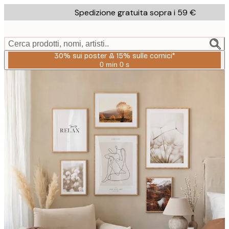
Skip
Spedizione gratuita sopra i 59 €
to
main
content.
Cerca prodotti, nomi, artisti..
30% sui poster & 15% sulle cornici*
0 min
0 s
Valido
fino
a:
2026-
08-
06