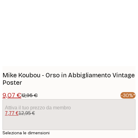
Product
images
Mike Koubou - Orso in Abbigliamento Vintage
Poster
9,07 €
12,95 €
-30%*
Attiva il tuo prezzo da membro
7,77 €
12,95 €
Seleziona le dimensioni