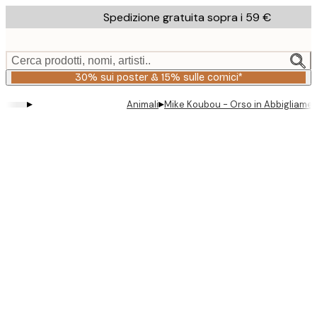
Skip
Spedizione gratuita sopra i 59 €
to
main
content.
Cerca prodotti, nomi, artisti..
30% sui poster & 15% sulle cornici*
▸
▸
Animali
Mike Koubou - Orso in Abbigliamen