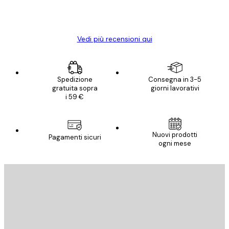
15 mag
Elena A
Vedi più recensioni qui
Spedizione
Consegna in 3-5
gratuita sopra
giorni lavorativi
i 59 €
Nuovi prodotti
Pagamenti sicuri
ogni mese
E-mail