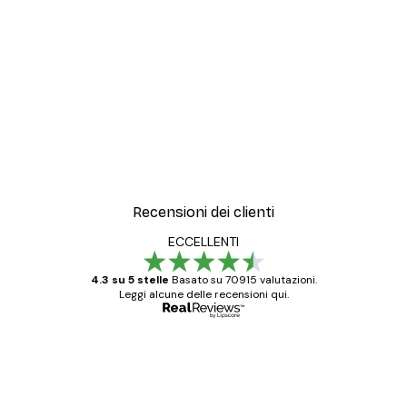
Recensioni dei clienti
ECCELLENTI
4.3 su 5 stelle
Basato su 70915 valutazioni.
Leggi alcune delle recensioni qui.
Acquirente verificato
recensioni
dei
Poster davvero bellissimi e di alta qualità!