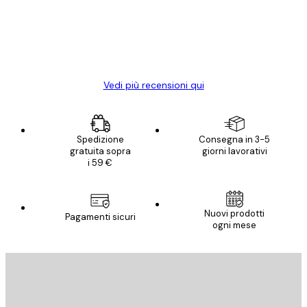
clienti
Con queste fotografie il nostro spazio è
diventato ancora più bello! Vi ringrazio e
con piacere ho fatto un altro ordine!
15 mag
Elena A
Vedi più recensioni qui
Spedizione
Consegna in 3-5
gratuita sopra
giorni lavorativi
i 59 €
Nuovi prodotti
Pagamenti sicuri
ogni mese