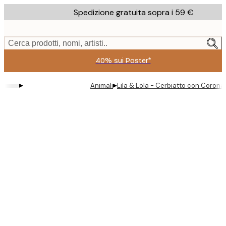
Skip
Spedizione gratuita sopra i 59 €
to
main
content.
Cerca prodotti, nomi, artisti..
40% sui Poster*
▸
▸
Animali
Lila & Lola - Cerbiatto con Corona d